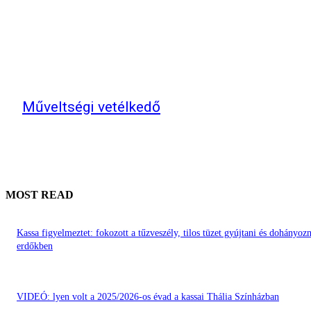
Műveltségi vetélkedő
MOST READ
Kassa figyelmeztet: fokozott a tűzveszély, tilos tüzet gyújtani és dohányozn
erdőkben
VIDEÓ: lyen volt a 2025/2026-os évad a kassai Thália Színházban