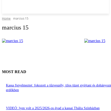
Home
marcius 15
marcius 15
MOST READ
Kassa figyelmeztet: fokozott a tűzveszély, tilos tüzet gyújtani és dohányozn
erdőkben
VIDEÓ: lyen volt a 2025/2026-os évad a kassai Thália Színházban