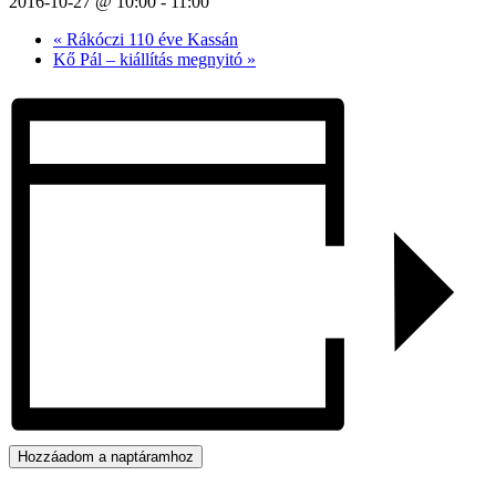
2016-10-27 @ 10:00
-
11:00
«
Rákóczi 110 éve Kassán
Kő Pál – kiállítás megnyitó
»
Hozzáadom a naptáramhoz