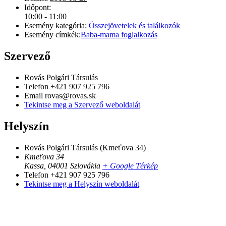
Időpont:
10:00 - 11:00
Esemény kategória:
Összejövetelek és találkozók
Esemény címkék:
Baba-mama foglalkozás
Szervező
Rovás Polgári Társulás
Telefon
+421 907 925 796
Email
rovas@rovas.sk
Tekintse meg a Szervező weboldalát
Helyszín
Rovás Polgári Társulás (Kmeťova 34)
Kmeťova 34
Kassa
,
04001
Szlovákia
+ Google Térkép
Telefon
+421 907 925 796
Tekintse meg a Helyszín weboldalát