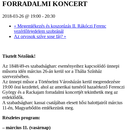
FORRADALMI KONCERT
2018-03-26 @ 19:00
-
20:30
«
Megemlékezés és koszorúzás II. Rákóczi Ferenc
vezérlőfejedelem szobránál
Az orvosok szíve sose fáj?
»
Tisztelt Nézőink!
Az 1848/49-es szabadságharc eseményeihez kapcsolódó ünnepi
műsorra idén március 26-án kerül sor a Thália Színház
szervezésében.
Az ünnepi műsor a Történelmi Városházán kerül megrendezésre
19:00 órai kezdettel, ahol az amerikai turnéról hazaérkező Ferenczi
György és a Rackajam forradalmi koncertjét tekinthetik meg az
erdeklődők.
A szabadságharc kassai csatájában elesett hősi halottjairól március
11-én, Magyarbődön emlékezünk meg.
Részletes program:
– március 11. (vasárnap)