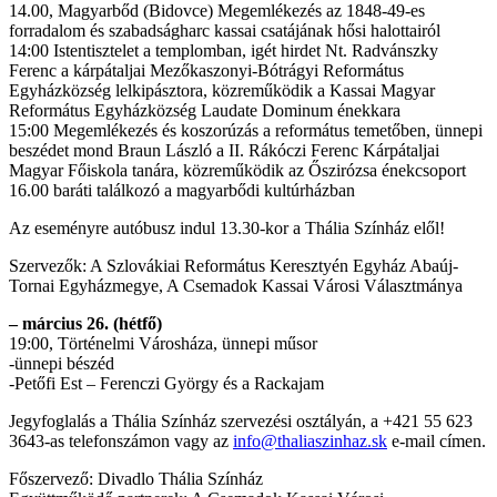
14.00, Magyarbőd (Bidovce) Megemlékezés az 1848-49-es
forradalom és szabadságharc kassai csatájának hősi halottairól
14:00 Istentisztelet a templomban, igét hirdet Nt. Radvánszky
Ferenc a kárpátaljai Mezőkaszonyi-Bótrágyi Református
Egyházközség lelkipásztora, közreműködik a Kassai Magyar
Református Egyházközség Laudate Dominum énekkara
15:00 Megemlékezés és koszorúzás a református temetőben, ünnepi
beszédet mond Braun László a II. Rákóczi Ferenc Kárpátaljai
Magyar Főiskola tanára, közreműködik az Őszirózsa énekcsoport
16.00 baráti találkozó a magyarbődi kultúrházban
Az eseményre autóbusz indul 13.30-kor a Thália Színház elől!
Szervezők: A Szlovákiai Református Keresztyén Egyház Abaúj-
Tornai Egyházmegye, A Csemadok Kassai Városi Választmánya
– március 26. (hétfő)
19:00, Történelmi Városháza, ünnepi műsor
-ünnepi bészéd
-Petőfi Est – Ferenczi György és a Rackajam
Jegyfoglalás a Thália Színház szervezési osztályán, a +421 55 623
3643-as telefonszámon vagy az
info@thaliaszinhaz.sk
e-mail címen.
Főszervező: Divadlo Thália Színház