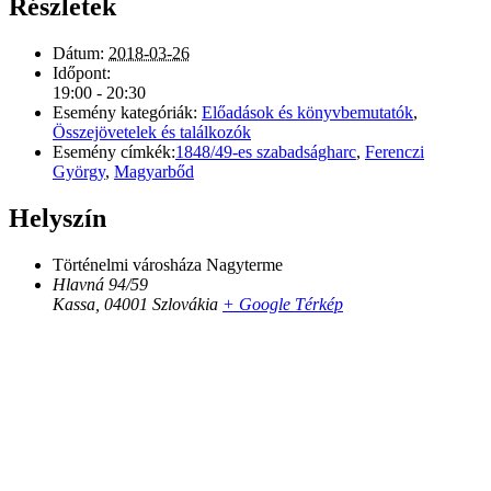
Részletek
Dátum:
2018-03-26
Időpont:
19:00 - 20:30
Esemény kategóriák:
Előadások és könyvbemutatók
,
Összejövetelek és találkozók
Esemény címkék:
1848/49-es szabadságharc
,
Ferenczi
György
,
Magyarbőd
Helyszín
Történelmi városháza Nagyterme
Hlavná 94/59
Kassa
,
04001
Szlovákia
+ Google Térkép