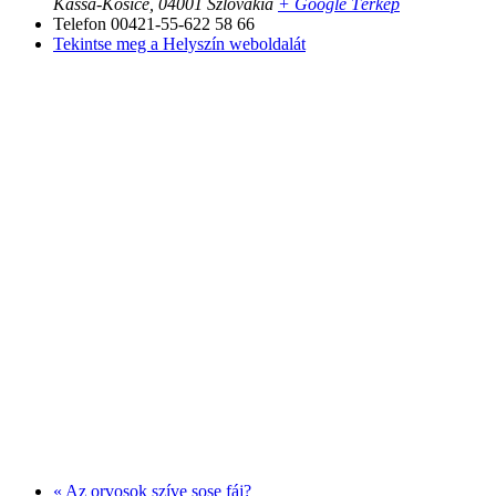
Kassa-Košice
,
04001
Szlovákia
+ Google Térkép
Telefon
00421-55-622 58 66
Tekintse meg a Helyszín weboldalát
«
Az orvosok szíve sose fáj?