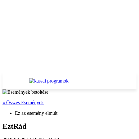
« Összes Események
Ez az esemény elmúlt.
EztRád