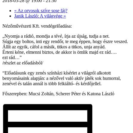
2018-03-28 @ 19:00
-
21:30
«
Az orvosok szíve sose fáj?
Janik László: A világvége
»
Nézőművészeti Kft. vendégelőadása:
„Nyomja a rádió, mondja a tévé, írja az újság, tudja a net.
Súgja egy boltos, inti egy rendőr, te meg éppen, hogy észre veszed.
Állít az egyik, cáfol a másik, titkos a titkos, unja anyád.
Érteni kéne, elmenni biztos, de akkor is ömlik majd ez rád….
ezt rád…”
/részlet az előadásból/
“Előadásunk egy zenés színházi kísérlet a világról alkotott
benyomásaink alapján: a nézővel való aktív játék sok humorral,
zenével és talán annál is több felkiáltó- és kérdőjellel.
Főszerepben: Mucsi Zoltán, Scherer Péter és Katona László