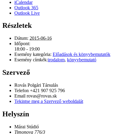
iCalendar
Outlook 365
Outlook Live
Részletek
Dátum:
2015-06-16
Időpont:
18:00 - 19:00
Esemény kategória:
Előadások és könyvbemutatók
Esemény címkék:
irodalom
,
könyvbemutató
Szervező
Rovás Polgári Társulás
Telefon
+421 907 925 796
Email
rovas@rovas.sk
Tekintse meg a Szervező weboldalát
Helyszín
Márai Stúdió
Timonova 776/3