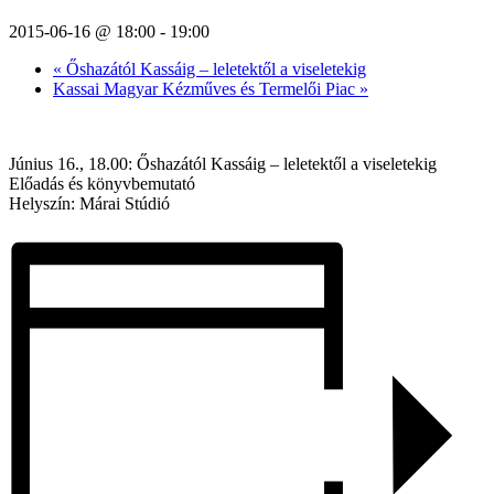
2015-06-16 @ 18:00
-
19:00
«
Őshazától Kassáig – leletektől a viseletekig
Kassai Magyar Kézműves és Termelői Piac
»
Június 16., 18.00: Őshazától Kassáig – leletektől a viseletekig
Előadás és könyvbemutató
Helyszín: Márai Stúdió