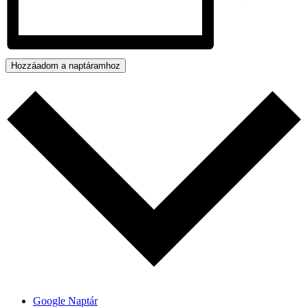
Hozzáadom a naptáramhoz
Google Naptár