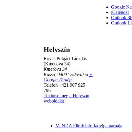
Google Na
iCalendar
Outlook 3
Outlook Li
Helyszín
Rovás Polgári Társulás
(Kmeťova 34)
Kmeťova 34
Kassa
,
04001
Szlovákia
+
Google Térkép
Telefon
+421 907 925
796
Tekintse meg a Helyszín
weboldalát
MaNDA FilmKlub: Jadviga párnája