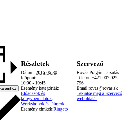
Részletek
Szervező
Dátum:
2016-06-30
Rovás Polgári Társulás
Időpont:
Telefon
+421 907 925
10:00 - 10:45
796
Esemény kategóriák:
Email
rovas@rovas.sk
ptáramhoz
Előadások és
Tekintse meg a Szervező
könyvbemutatók
,
weboldalát
Workshopok és táborok
Esemény címkék:
Ringató