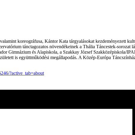
 valamint koreográfusa, Kántor Kata tárgyalásokat kezdeményezett kult
atórium tánctagozatos növendékeinek a Thália Táncestek-sorozat láto
ndor Gimnázium és Alapiskola, a Szakkay József Szakközépiskola/IPAR
 már született is együttműködési megállapodás. A Közép-Európa Tán
246/?active_tab=about