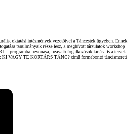
urális, oktatási intézmények vezetőivel a Táncestek ügyében. Ennek
gatása tanulmányaik része lesz, a meghívott társulatok workshop-
I – programba bevonása, beavató fogalkozások tartása is a tervek
cszínház KI VAGY TE KORTÁRS TÁNC? című formabontó táncismereti