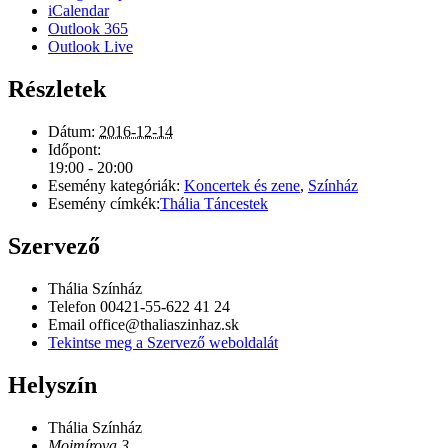
iCalendar
Outlook 365
Outlook Live
Részletek
Dátum:
2016-12-14
Időpont:
19:00 - 20:00
Esemény kategóriák:
Koncertek és zene
,
Színház
Esemény címkék:
Thália Táncestek
Szervező
Thália Színház
Telefon
00421-55-622 41 24
Email
office@thaliaszinhaz.sk
Tekintse meg a Szervező weboldalát
Helyszín
Thália Színház
Mojmírova 3