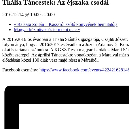
Thália Táncestek: Az éjszaka csodái
2016-12-14 @ 19:00
-
20:00
«
Balassa Zoltán – Kassáról szóló könyvének bemutatója
Magyar kézműves és termelői piac
»
A 2015/2016-os évadban a Thália Színház igazgatója, Czajlik József,
folyománya, hogy a 2016/2017-es évadban a Jozefa Adamoviča Konzerv
okat is tartanak számukra. A KGSZT és a magyar iskolák – Márai Sá
között szerepel. Az áprilisi Táncestekre vonatkozóan a Máraival
előadásán közel 130 diák vesz majd részt a Máraiból.
Facebook esemény:
https://www.facebook.com/events/422421628146