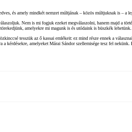
dves, és amely mindkét nemzet múltjának – közös múltjuknak is – a le
válaszoljuk. Nem is mi fogjuk ezeket megválaszolni, hanem majd a törté
 törekedjünk, amelyekre mi magunk is és utódaink is büszkék lehetünk.
kinccsé tesszük az ő kassai emlékeit: ez mind része ennek a válaszna
a a kérdésekre, amelyeket Márai Sándor szellemisége tesz fel nekünk.