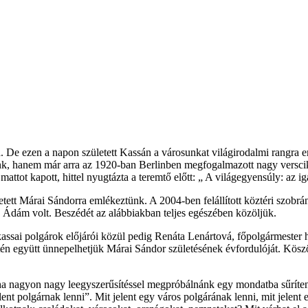
. De ezen a napon született Kassán a városunkat világirodalmi rangra eme
lunk, hanem már arra az 1920-ban Berlinben megfogalmazott nagy versci
mattot kapott, hittel nyugtázta a teremtő előtt: „ A világegyensúly: az i
etett Márai Sándorra emlékeztünk. A 2004-ben felállított köztéri szobrá
 Ádám volt. Beszédét az alábbiakban teljes egészében közöljük.
kassai polgárok előjárói közül pedig Renáta Lenártová, főpolgármester he
n együtt ünnepelhetjük Márai Sándor születésének évfordulóját. Kösz
a nagyon nagy leegyszerűsítéssel megpróbálnánk egy mondatba sűríteni
lent polgárnak lenni”. Mit jelent egy város polgárának lenni, mit jelent