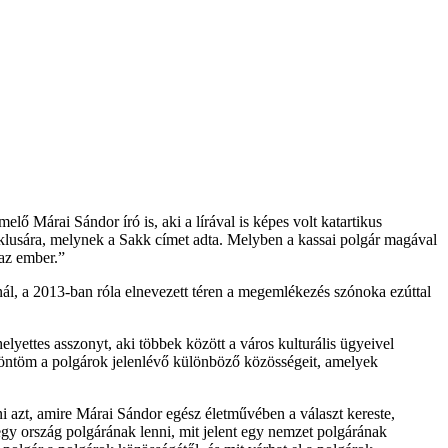
lő Márai Sándor író is, aki a lírával is képes volt katartikus
klusára, melynek a Sakk címet adta. Melyben a kassai polgár magával
gaz ember.”
nál, a 2013-ban róla elnevezett téren a megemlékezés szónoka ezúttal
lyettes asszonyt, aki többek között a város kulturális ügyeivel
öntöm a polgárok jelenlévő különböző közösségeit, amelyek
 azt, amire Márai Sándor egész életművében a választ kereste,
 egy ország polgárának lenni, mit jelent egy nemzet polgárának