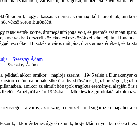
kotnak: családokat, városokat, országokat, nemzeteket? Mit várhat el a 
ekből kiderül, hogy a kassaiak nemcsak önmagukért harcolnak, amikor 
, sőt végső soron Európáért.
ogy falak vették körbe, árumegállító joga volt, és jelentős számban ipa
, amelyekbe korszerű közlekedési eszközökkel lehet eljutni. Hanem attó
séggé teszi őket. Büszkék a város múltjára, őrzik annak értékeit, és közk
lja – Szesztay Ádám
s, például akkor, amikor – naplója szerint – 1945 telén a Dunakanyar 
z ostrom után maradnak, sikerül-e igazi fővárost, igazi országot, igaz
 pillanatban, amikor az elmúlt hónapok tragikus eseményei alapján ő is 
 is felelős. Amelyről aztán 1956-ban – Mickiewicz gondolatát alkalmaz
 közössége – a város, az ország, a nemzet – mit sugároz ki magából a kül
lékezünk, akkor érdemes úgy éreznünk, hogy Márai ilyen kérdéseket tes