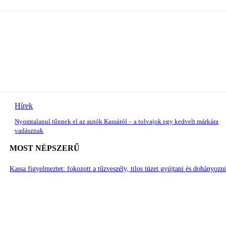
Hírek
Nyomtalanul tűnnek el az autók Kassáról – a tolvajok egy kedvelt márkára
vadásznak
MOST NÉPSZERŰ
Kassa figyelmeztet: fokozott a tűzveszély, tilos tüzet gyújtani és dohányozn