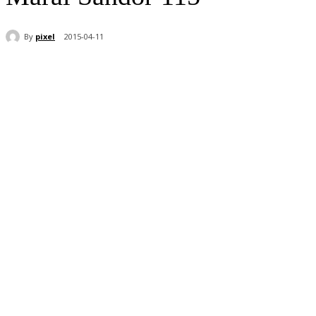
By
pixel
2015-04-11
Share