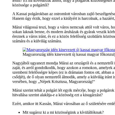
lenni? És mi következik abból, hogy a polgárok közösségeket al
közössége a polgártól?
A Kassai polgárokban az ostromlott városban zajló beszélgetés
Hanem úgy érzik, hogy ezzel a királyért is harcolnak, a hazáért
Márai világossá teszi, hogy a város nemcsak attól volt város, h
sokan laknak benne, és modern áruházak és gyárak veszik körbe
éreznek a város iránt, és ez a közös felelősség szolidáris közös
számára és a külvilág számára.
Magyarország idén kinevezett új kassai magyar főkonzu
Nagyjából ugyanezt mondja Márai az országról és a nemzetről i
zaját, és arról gondolkodik, hogy azokon a romokon, amelyek a
szembeni felelősségre képes (ez is drámaian fontos ott, abban a
csődjét), de ő olyan nemzetről álmodik, amely a külvilág iránt
versében, hogy „Népek Krisztusa, Magyarország!“
Márai szerint tehát a polgári lét egyik mércéje, hogy a polgárok
hitvallása szerint alakítja-e a közösség ezt a kisugárzást?
Ezért, amikor itt Kassán, Márai városában az ő születésére em
Mit sugároz ki a mi közösségünk a kívülállóknak?