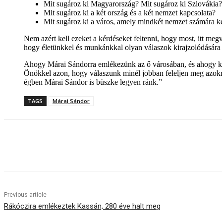
Mit sugároz ki Magyarország? Mit sugároz ki Szlovákia?
Mit sugároz ki a két ország és a két nemzet kapcsolata?
Mit sugároz ki a város, amely mindkét nemzet számára ke
Nem azért kell ezeket a kérdéseket feltenni, hogy most, itt meg
hogy életünkkel és munkánkkal olyan válaszok kirajzolódására
Ahogy Márai Sándorra emlékezünk az ő városában, és ahogy köz
Önökkel azon, hogy válaszunk minél jobban feleljen meg azokr
égben Márai Sándor is büszke legyen ránk.”
TAGS
Márai Sándor
Share
Previous article
Rákóczira emlékeztek Kassán, 280 éve halt meg