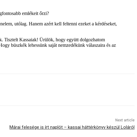
gfontosabb emlékeit őrzi?
nelem, utólag. Hanem azért kell feltenni ezeket a kérdéseket,
k. Tisztelt Kassaiak! Ürülök, hogy együtt dolgozhatom
 Hogy büszkék lehessünk saját nemzedékünk válaszaira és az
Next article
Márai felesége is írt naplót – kassai háttérkönyv készül Loláról