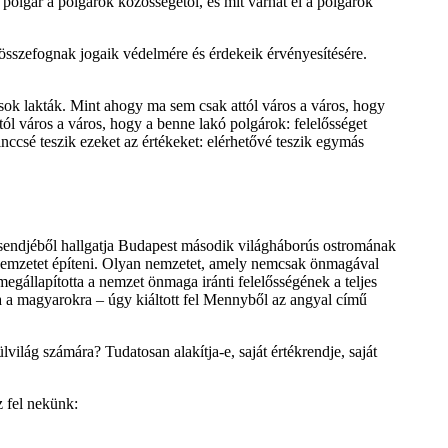
polgár a polgárok közösségétől, és mit várhat el a polgárok
összefognak jogaik védelmére és érdekeik érvényesítésére.
rosok lakták. Mint ahogy ma sem csak attól város a város, hogy
l város a város, hogy a benne lakó polgárok: felelősséget
inccsé teszik ezeket az értékeket: elérhetővé teszik egymás
csendjéből hallgatja Budapest második világháborús ostromának
i nemzetet építeni. Olyan nemzetet, amely nemcsak önmagával
megállapította a nemzet önmaga iránti felelősségének a teljes
va a magyarokra – úgy kiáltott fel Mennyből az angyal című
világ számára? Tudatosan alakítja-e, saját értékrendje, saját
z fel nekünk: