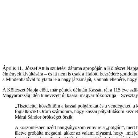
Április 11. József Attila születési dátuma apropóján a Költészet Napja
élmények kiváltására – és itt nem is csak a Halotti beszédére gondo
a Mindenhatóval folytatta le a nagy játszmáját, s annak ellenére, hogy 
A Költészet Napja előtt, már péntek délután Kassán rá, a 115 éve szül
Magyarország idén kinevezett új kassai magyar főkonzulja – Szesztay
„Tisztelettel köszöntöm a kassai polgárokat és a vendégeket, a 
foglalkozik! Öröm számomra, hogy kassai pályafutásom kezdeté
Márai Sándor örökségét őrzik.
A köszöntésben azért hangsúlyozom ennyire a „polgárt“, mert h
illetve próbálta megadni, akkor az valami olyasmi, hogy „mit je