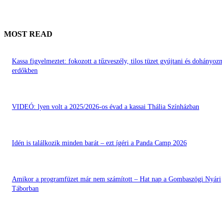
MOST READ
Kassa figyelmeztet: fokozott a tűzveszély, tilos tüzet gyújtani és dohányozn
erdőkben
VIDEÓ: lyen volt a 2025/2026-os évad a kassai Thália Színházban
Idén is találkozik minden barát – ezt ígéri a Panda Camp 2026
Amikor a programfüzet már nem számított – Hat nap a Gombaszögi Nyári
Táborban