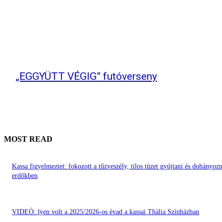
„EGGYÜTT VÉGIG” futóverseny
MOST READ
Kassa figyelmeztet: fokozott a tűzveszély, tilos tüzet gyújtani és dohányozn
erdőkben
VIDEÓ: lyen volt a 2025/2026-os évad a kassai Thália Színházban