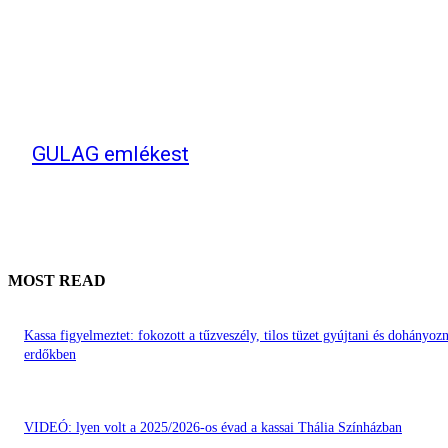
GULAG emlékest
MOST READ
Kassa figyelmeztet: fokozott a tűzveszély, tilos tüzet gyújtani és dohányozn
erdőkben
VIDEÓ: lyen volt a 2025/2026-os évad a kassai Thália Színházban