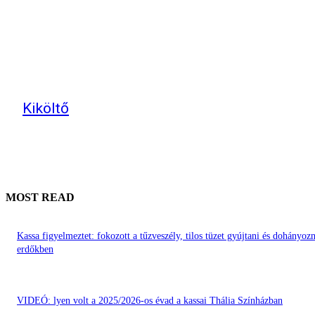
Kiköltő
MOST READ
Kassa figyelmeztet: fokozott a tűzveszély, tilos tüzet gyújtani és dohányozn
erdőkben
VIDEÓ: lyen volt a 2025/2026-os évad a kassai Thália Színházban