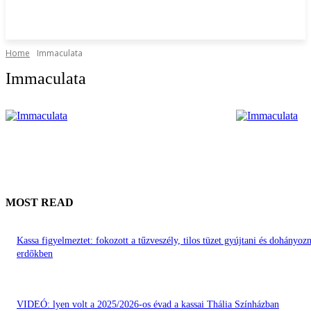
Home
Immaculata
Immaculata
MOST READ
Kassa figyelmeztet: fokozott a tűzveszély, tilos tüzet gyújtani és dohányozn
erdőkben
VIDEÓ: lyen volt a 2025/2026-os évad a kassai Thália Színházban