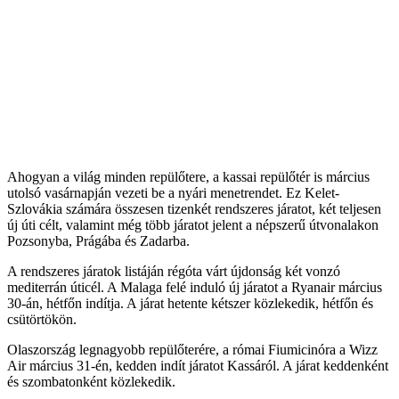
Ahogyan a világ minden repülőtere, a kassai repülőtér is március
utolsó vasárnapján vezeti be a nyári menetrendet. Ez Kelet-
Szlovákia számára összesen tizenkét rendszeres járatot, két teljesen
új úti célt, valamint még több járatot jelent a népszerű útvonalakon
Pozsonyba, Prágába és Zadarba.
A rendszeres járatok listáján régóta várt újdonság két vonzó
mediterrán úticél. A Malaga felé induló új járatot a Ryanair március
30-án, hétfőn indítja. A járat hetente kétszer közlekedik, hétfőn és
csütörtökön.
Olaszország legnagyobb repülőterére, a római Fiumicinóra a Wizz
Air március 31-én, kedden indít járatot Kassáról. A járat keddenként
és szombatonként közlekedik.