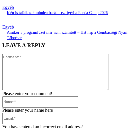
Egyéb
Idén is találkozik minden barát – ezt ígéri a Panda Camp 2026
Egyéb
Amikor a programfüzet már nem számított – Hat nap a Gombaszögi Nyári
Táborban
LEAVE A REPLY
Comment:
Please enter your comment!
Name:*
Please enter your name here
Email:*
You have entered an incorrect email address!