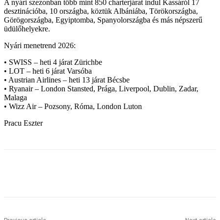
A nyári szezonban több mint 850 charterjárat indul Kassáról 17
desztinációba, 10 országba, köztük Albániába, Törökországba,
Görögországba, Egyiptomba, Spanyolországba és más népszerű
üdülőhelyekre.
Nyári menetrend 2026:
• SWISS – heti 4 járat Zürichbe
• LOT – heti 6 járat Varsóba
• Austrian Airlines – heti 13 járat Bécsbe
• Ryanair – London Stansted, Prága, Liverpool, Dublin, Zadar,
Malaga
• Wizz Air – Pozsony, Róma, London Luton
Pracu Eszter