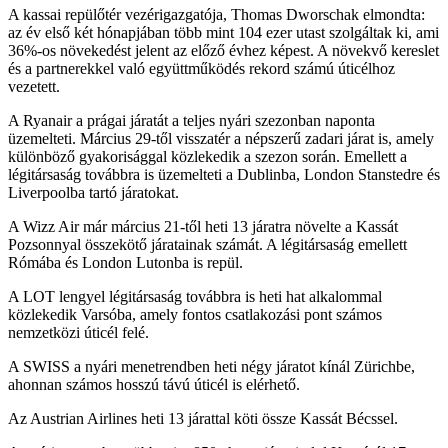
A kassai repülőtér vezérigazgatója, Thomas Dworschak elmondta:
az év első két hónapjában több mint 104 ezer utast szolgáltak ki, ami
36%-os növekedést jelent az előző évhez képest. A növekvő kereslet
és a partnerekkel való együttműködés rekord számú úticélhoz
vezetett.
A Ryanair a prágai járatát a teljes nyári szezonban naponta
üzemelteti. Március 29-től visszatér a népszerű zadari járat is, amely
különböző gyakorisággal közlekedik a szezon során. Emellett a
légitársaság továbbra is üzemelteti a Dublinba, London Stanstedre és
Liverpoolba tartó járatokat.
A Wizz Air már március 21-től heti 13 járatra növelte a Kassát
Pozsonnyal összekötő járatainak számát. A légitársaság emellett
Rómába és London Lutonba is repül.
A LOT lengyel légitársaság továbbra is heti hat alkalommal
közlekedik Varsóba, amely fontos csatlakozási pont számos
nemzetközi úticél felé.
A SWISS a nyári menetrendben heti négy járatot kínál Zürichbe,
ahonnan számos hosszú távú úticél is elérhető.
Az Austrian Airlines heti 13 járattal köti össze Kassát Bécssel.