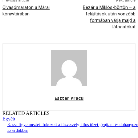
Previous article
Next article
Olvasómaraton a Márai
Bezár a Miklós-börtön – a
könyvtárában
felújítások után vonzóbb
formában várja majd a
látogatókat
Eszter Pracu
RELATED ARTICLES
Egyéb
Kassa figyelmeztet: fokozott a tűzveszély, tilos tüzet gyújtani és dohányozn
az erdőkben