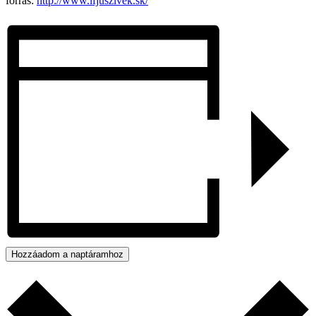
forrás:
http://www.ifjuszivek.sk/
Hozzáadom a naptáramhoz