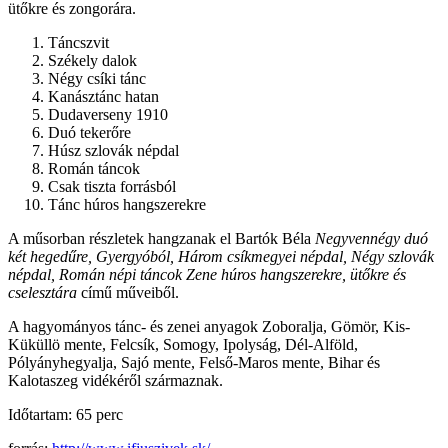
ütőkre és zongorára.
Táncszvit
Székely dalok
Négy csíki tánc
Kanásztánc hatan
Dudaverseny 1910
Duó tekerőre
Húsz szlovák népdal
Román táncok
Csak tiszta forrásból
Tánc húros hangszerekre
A műsorban részletek hangzanak el Bartók Béla
Negyvennégy duó
két hegedűre, Gyergyóból, Három csíkmegyei népdal, Négy szlovák
népdal, Román népi táncok Zene húros hangszerekre, ütőkre és
cselesztára
című műveiből.
A hagyományos tánc- és zenei anyagok Zoboralja, Gömör, Kis-
Küküllö mente, Felcsík, Somogy, Ipolyság, Dél-Alföld,
Pólyányhegyalja, Sajó mente, Felső-Maros mente, Bihar és
Kalotaszeg vidékéről származnak.
Időtartam: 65 perc