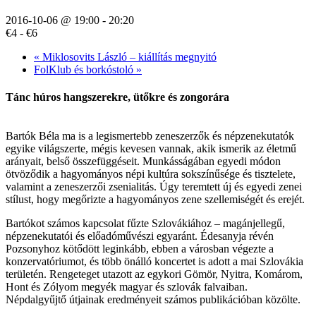
2016-10-06 @ 19:00
-
20:20
€4 - €6
«
Miklosovits László – kiállítás megnyitó
FolKlub és borkóstoló
»
Tánc húros hangszerekre, ütőkre és zongorára
Bartók Béla ma is a legismertebb zeneszerzők és népzenekutatók
egyike világszerte, mégis kevesen vannak, akik ismerik az életmű
arányait, belső összefüggéseit. Munkásságában egyedi módon
ötvöződik a hagyományos népi kultúra sokszínűsége és tisztelete,
valamint a zeneszerzői zsenialitás. Úgy teremtett új és egyedi zenei
stílust, hogy megőrizte a hagyományos zene szellemiségét és erejét.
Bartókot számos kapcsolat fűzte Szlovákiához – magánjellegű,
népzenekutatói és előadóművészi egyaránt. Édesanyja révén
Pozsonyhoz kötődött leginkább, ebben a városban végezte a
konzervatóriumot, és több önálló koncertet is adott a mai Szlovákia
területén. Rengeteget utazott az egykori Gömör, Nyitra, Komárom,
Hont és Zólyom megyék magyar és szlovák falvaiban.
Népdalgyűjtő útjainak eredményeit számos publikációban közölte.