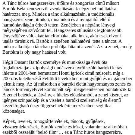
A Tánc húros hangszerekre, ütőkre és zongorára című műsort
Bartók Béla zeneszerzői zsenialitásának népzenei indíttatása
határozza meg. Mindez a tánc alkalmazásán, a tradicionális
hangszeres zene ritmikai, dinamikai és a nyugatitól eltérő
harmóniavilágán érhető tetten. Zenéjében a néptánc lényegi
mélységében szívódott fel. Hangszeres stílusának legfontosabb
tényezőjévé vált, akár táncformákat alkalmaz, akár csak elvont
utalás történik rá. Bartók a zenében hallhatóvá tette a táncot. A
műsor alkotója a táncban próbálja láttatni a zenét. Azt a zenét, amely
Bartókra is oly nagy hatással volt.
Hégli Dusant Bartók személye és munkássága évek óta
foglalkoztatja: az ipolysági dudásversenyről szóló bartóki leírás
ihlette a 2001-ben bemutatott Honti igricek című műsorát, míg a
2005-ös keletkezésű Felföldi levelekben mint gyűjtő és magánember
jelenik meg. Az új műsorban a bartóki életút hagyományos zenés és
táncos formanyelvvel kombinált képi megjelenítésben bontakozik ki.
A zenei betétek, a látvány, a hiteles előadásmód, a zenei kíséret, az
igényes színpadkép és a viselet a bartóki szellemiség és életmű
kézzelfogható összefüggéseinek értelmezéseiben segítik a
közönséget.
Képek, levelek, fonográffelvételek, táncok, gyűjtések,
visszaemlékezések, Bartók zenéje és írásai, valamint az alkotóban
ezekből összeállt “belső film“… ez a Tánc húros hangszerekre,