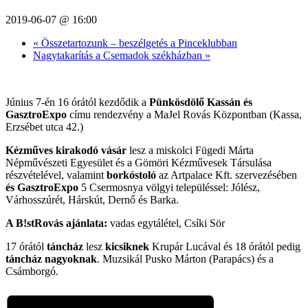
2019-06-07 @ 16:00
«
Összetartozunk – beszélgetés a Pinceklubban
Nagytakarítás a Csemadok székházban
»
Június 7-én 16 órától kezdődik a
Pünkösdölő Kassán és
GasztroExpo
címu rendezvény a MaJel Rovás Központban (Kassa,
Erzsébet utca 42.)
Kézműves kirakodó vásár
lesz a miskolci Fügedi Márta
Népművészeti Egyesület és a Gömöri Kézművesek Társulása
részvételével, valamint
borkóstoló
az Artpalace Kft. szervezésében
és
GasztroExpo
5 Csermosnya völgyi településsel: Jólész,
Várhosszúrét, Hárskút, Dernő és Barka.
A B!stRovás ajánlata:
vadas egytálétel, Csíki Sör
17 órától
táncház
lesz
kicsiknek
Krupár Lucával és 18 órától pedig
táncház nagyoknak
. Muzsikál Pusko Márton (Parapács) és a
Csámborgó.