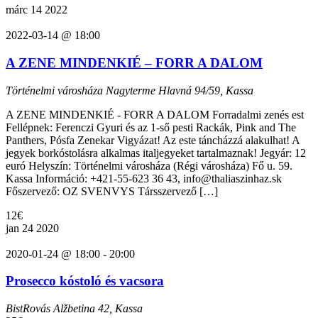
márc
14
2022
2022-03-14 @ 18:00
A ZENE MINDENKIÉ – FORR A DALOM
Történelmi városháza Nagyterme
Hlavná 94/59, Kassa
A ZENE MINDENKIÉ - FORR A DALOM Forradalmi zenés est
Fellépnek: Ferenczi Gyuri és az 1-ső pesti Rackák, Pink and The
Panthers, Pósfa Zenekar Vigyázat! Az este táncházzá alakulhat! A
jegyek borkóstolásra alkalmas italjegyeket tartalmaznak! Jegyár: 12
euró Helyszín: Történelmi városháza (Régi városháza) Fő u. 59.
Kassa Információ: +421-55-623 36 43, info@thaliaszinhaz.sk
Főszervező: OZ SVENVYS Társszervező […]
12€
jan
24
2020
2020-01-24 @ 18:00
-
20:00
Prosecco kóstoló és vacsora
BistRovás
Alžbetina 42, Kassa