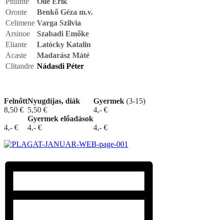
Philinte
Ollé Erik
Oronte
Benkő Géza m.v.
Celimene
Varga Szilvia
Arsinoe
Szabadi Emőke
Eliante
Latócky Katalin
Acaste
Madarász Máté
Clitandre
Nádasdi Péter
Felnőtt
Nyugdíjas, diák
Gyermek
(3-15)
8,50 €
5,50 €
4,- €
Gyermek előadások
4,- €
4,- €
4,- €