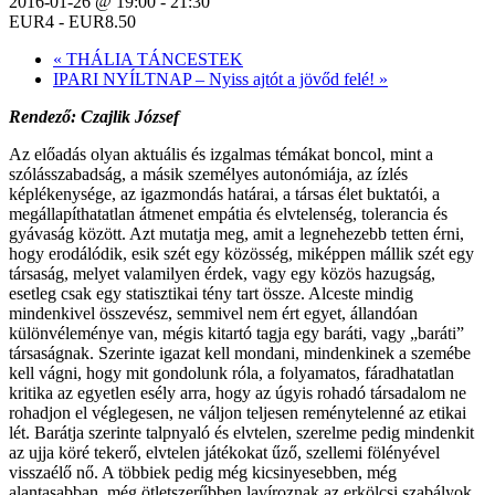
2016-01-26 @ 19:00
-
21:30
EUR4 - EUR8.50
«
THÁLIA TÁNCESTEK
IPARI NYÍLTNAP – Nyiss ajtót a jövőd felé!
»
Rendező: Czajlik József
Az előadás olyan aktuális és izgalmas témákat boncol, mint a
szólásszabadság, a másik személyes autonómiája, az ízlés
képlékenysége, az igazmondás határai, a társas élet buktatói, a
megállapíthatatlan átmenet empátia és elvtelenség, tolerancia és
gyávaság között. Azt mutatja meg, amit a legnehezebb tetten érni,
hogy erodálódik, esik szét egy közösség, miképpen mállik szét egy
társaság, melyet valamilyen érdek, vagy egy közös hazugság,
esetleg csak egy statisztikai tény tart össze. Alceste mindig
mindenkivel összevész, semmivel nem ért egyet, állandóan
különvéleménye van, mégis kitartó tagja egy baráti, vagy „baráti”
társaságnak. Szerinte igazat kell mondani, mindenkinek a szemébe
kell vágni, hogy mit gondolunk róla, a folyamatos, fáradhatatlan
kritika az egyetlen esély arra, hogy az úgyis rohadó társadalom ne
rohadjon el véglegesen, ne váljon teljesen reménytelenné az etikai
lét. Barátja szerinte talpnyaló és elvtelen, szerelme pedig mindenkit
az ujja köré tekerő, elvtelen játékokat űző, szellemi fölényével
visszaélő nő. A többiek pedig még kicsinyesebben, még
alantasabban, még ötletszerűbben lavíroznak az erkölcsi szabályok