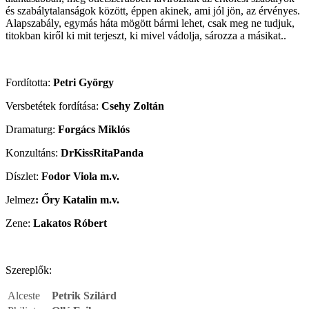
és szabálytalanságok között, éppen akinek, ami jól jön, az érvényes.
Alapszabály, egymás háta mögött bármi lehet, csak meg ne tudjuk,
titokban kiről ki mit terjeszt, ki mivel vádolja, sározza a másikat..
Fordította:
Petri György
Versbetétek fordítása:
Csehy Zoltán
Dramaturg
:
Forgács Miklós
Konzultáns
:
DrKissRitaPanda
Díszlet
:
Fodor Viola
m.v.
Jelmez
:
Őry Katalin
m.v.
Zene:
Lakatos Róbert
Szereplők:
Alceste
Petrik Szilárd