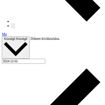
Ma
Dátum kiválasztása.
Közelgő
Közelgő