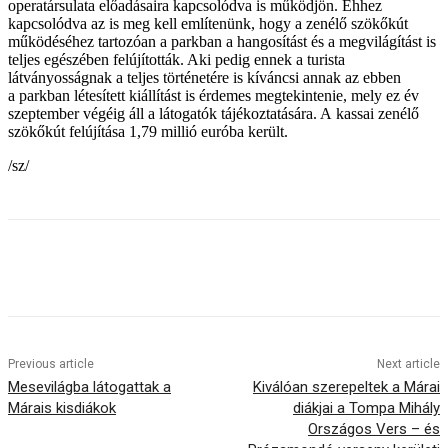
operatársulata előadásaira kapcsolódva is működjön. Ehhez
kapcsolódva az is meg kell említenünk, hogy a zenélő szökőkút
működéséhez tartozóan a parkban a hangosítást és a megvilágítást is
teljes egészében felújították. Aki pedig ennek a turista
látványosságnak a teljes történetére is kíváncsi annak az ebben
a parkban létesített kiállítást is érdemes megtekintenie, mely ez év
szeptember végéig áll a látogatók tájékoztatására. A kassai zenélő
szökőkút felújítása 1,79 millió euróba került.
/sz/
Previous article
Next article
Mesevilágba látogattak a
Kiválóan szerepeltek a Márai
Márais kisdiákok
diákjai a Tompa Mihály
Országos Vers – és