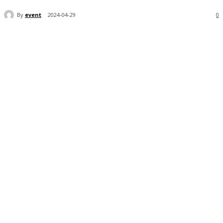
By
event
2024-04-29
0