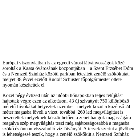
Európai viszonylatban is az egyedi városi látványosságok közé
sorolták a Kassa óvárosának központjában – a Szent Erzsébet Dóm
és a Nemzeti Színház közötti parkban létesített zenélő szökőkutat,
melyet 38 évvel ezelőtt Rudolf Schuster főpolgármester ötlete
nyomán készítettek el.
Közel négy évtized után az utóbbi hónapokban teljes felújítást
hajtottak végre ezen az alkotáson. 43 új szivattyút 750 különböző
méretű fúvókákat helyeztek üzembe – melyek közül a középső 24
méter magasba löveli a vizet, továbbá 260 led megvilágítást is
beszereltek melyeknek köszönhetően a zenei hangok magasságára
reagálva szép megvilágítás teszi még sajátosságosabbá a magasba
szökő és önnan visszahulló víz látványát. A tervek szerint a jövőben
is lehetségessé teszik, hogy a zenélő szökőkút a Nemzeti Színház