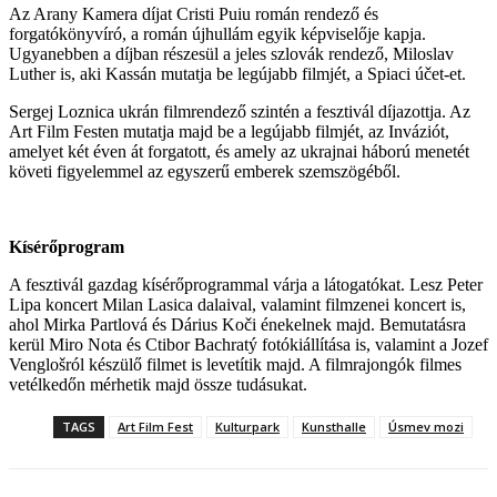
Az Arany Kamera díjat Cristi Puiu román rendező és
forgatókönyvíró, a román újhullám egyik képviselője kapja.
Ugyanebben a díjban részesül a jeles szlovák rendező, Miloslav
Luther is, aki Kassán mutatja be legújabb filmjét, a Spiaci účet-et.
Sergej Loznica ukrán filmrendező szintén a fesztivál díjazottja. Az
Art Film Festen mutatja majd be a legújabb filmjét, az Inváziót,
amelyet két éven át forgatott, és amely az ukrajnai háború menetét
követi figyelemmel az egyszerű emberek szemszögéből.
Kísérőprogram
A fesztivál gazdag kísérőprogrammal várja a látogatókat. Lesz Peter
Lipa koncert Milan Lasica dalaival, valamint filmzenei koncert is,
ahol Mirka Partlová és Dárius Koči énekelnek majd. Bemutatásra
kerül Miro Nota és Ctibor Bachratý fotókiállítása is, valamint a Jozef
Venglošról készülő filmet is levetítik majd. A filmrajongók filmes
vetélkedőn mérhetik majd össze tudásukat.
TAGS
Art Film Fest
Kulturpark
Kunsthalle
Úsmev mozi