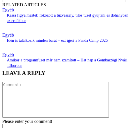
RELATED ARTICLES
Egyéb
Kassa figyelmeztet: fokozott a tűzveszély, tilos tüzet gyújtani és dohányozn
az erdőkben
Egyéb
Idén is találkozik minden barát – ezt ígéri a Panda Camp 2026
Egyéb
Amikor a programfüzet már nem számított – Hat nap a Gombaszögi Nyári
Táborban
LEAVE A REPLY
Comment:
Please enter your comment!
Name:*