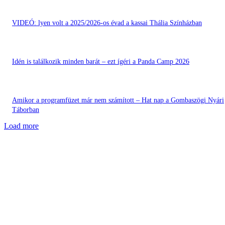
VIDEÓ: lyen volt a 2025/2026-os évad a kassai Thália Színházban
Idén is találkozik minden barát – ezt ígéri a Panda Camp 2026
Amikor a programfüzet már nem számított – Hat nap a Gombaszögi Nyári
Táborban
Load more