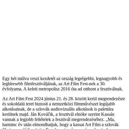
Egy hét múlva veszi kezdetét az ország legrégebbi, legnagyobb és
leghíresebb filmfesztiváljának, az Art Film Fest-nek a 30.
évfolyama. A keleti metropolisz 2016 óta ad otthont a fesztiválnak.
Az Art Film Fest 2024 június 21. és 28. között kerül megrendezésre
és sokoldalú teret biztosít a nemzetközi filmművészet legújabb
alkotásainak, de a szlovák audiovizuális alkotások is palettára
kerülnek majd. Ján Kováčik, a fesztivál elnöke szerint Kassán
vannak a legjobb feltételek a fesztivál megrendezéséhez. „Ma,
harminc év után elmondhatjuk, hogy a kassai Art Film a szlovák