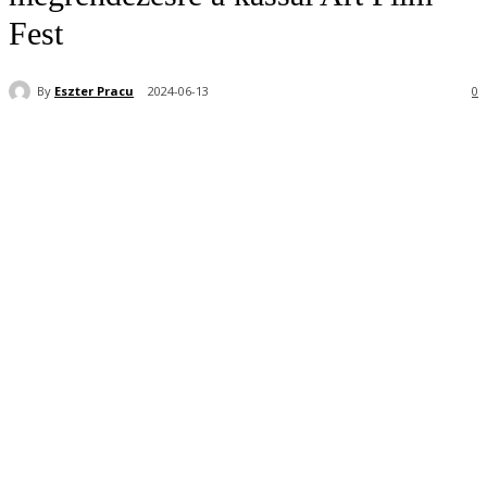
Fest
By
Eszter Pracu
2024-06-13
0