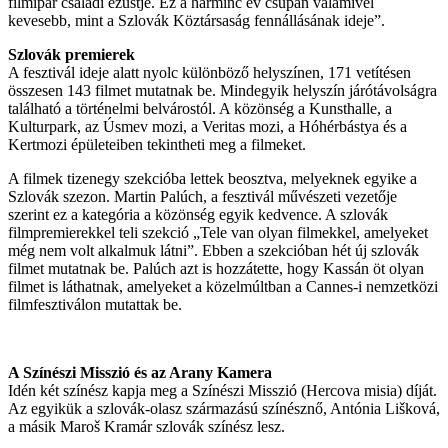
filmipar családi ezüstje. Ez a harminc év csupán valamivel
kevesebb, mint a Szlovák Köztársaság fennállásának ideje”.
Szlovák premierek
A fesztivál ideje alatt nyolc különböző helyszínen, 171 vetítésen
összesen 143 filmet mutatnak be. Mindegyik helyszín járótávolságra
található a történelmi belvárostól. A közönség a Kunsthalle, a
Kulturpark, az Úsmev mozi, a Veritas mozi, a Hóhérbástya és a
Kertmozi épületeiben tekintheti meg a filmeket.
A filmek tizenegy szekcióba lettek beosztva, melyeknek egyike a
Szlovák szezon. Martin Palúch, a fesztivál művészeti vezetője
szerint ez a kategória a közönség egyik kedvence. A szlovák
filmpremierekkel teli szekció „Tele van olyan filmekkel, amelyeket
még nem volt alkalmuk látni”. Ebben a szekcióban hét új szlovák
filmet mutatnak be. Palúch azt is hozzátette, hogy Kassán öt olyan
filmet is láthatnak, amelyeket a közelmúltban a Cannes-i nemzetközi
filmfesztiválon mutattak be.
A Színészi Misszió és az Arany Kamera
Idén két színész kapja meg a Színészi Misszió (Hercova misia) díját.
Az egyikük a szlovák-olasz származású színésznő, Antónia Lišková,
a másik Maroš Kramár szlovák színész lesz.