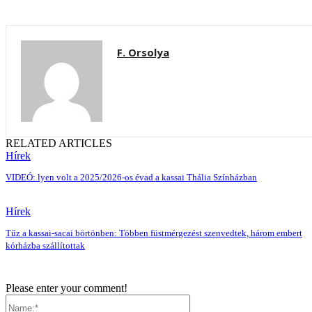
F. Orsolya
RELATED ARTICLES
Hírek
VIDEÓ: lyen volt a 2025/2026-os évad a kassai Thália Színházban
Hírek
Tűz a kassai-sacai börtönben: Többen füstmérgezést szenvedtek, három embert
kórházba szállítottak
Please enter your comment!
Name:*