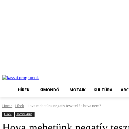
HÍREK
KIMONDÓ
MOZAIK
KULTÚRA
ARC
Home
Hírek
Hova mehetünk negatív teszttel és hova nem?
Hírek
Koronavírus
Hova mehetünk negatív tesz