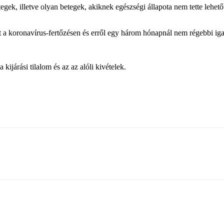
egek, illetve olyan betegek, akiknek egészségi állapota nem tette lehetőv
tt a koronavírus-fertőzésen és erről egy három hónapnál nem régebbi iga
járási tilalom és az az alóli kivételek.