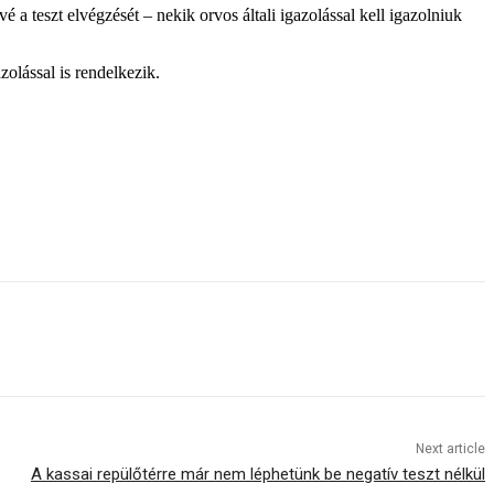
é a teszt elvégzését – nekik orvos általi igazolással kell igazolniuk
zolással is rendelkezik.
Next article
A kassai repülőtérre már nem léphetünk be negatív teszt nélkül