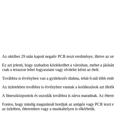
Az október 29 után kapott negatív PCR-teszt eredménye, illetve az orsz
Ez azt jelenti, hogy szabadon közlekedhet a városban, mehet a járásán
csak a teraszon lehet fogyasztani vagy elvitelre kérni az ételt.
Továbbra is érvényben van a gyülekezés tilalma, tehát 6-nál több emb
Az üzletekben továbbra is érvényben vannak a korlátozások azt illetően
A fitneszközpontok és uszodák továbbra is zárva maradnak. Az étterme
Fontos, hogy mindig magunknál hordjuk az antigén vagy PCR teszt ered
az üzletben, étteremben vagy a munkahelyen is elkérhetik.