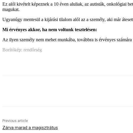
Ez alól kivételt képeznek a 10 éven aluliak, az autisták, onkológiai bet
magukat.
Ugyanúgy mentesül a kijárási tilalom alól az a személy, aki már átese
Mi érvényes akkor, ha nem voltunk tesztelésen:
Az ilyen személy nem mehet munkába, továbbra is érvényes számára a ki
Borítókép: rendőrség
Share
Previous article
Zárva marad a magisztrátus