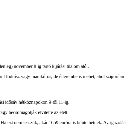
nleg) november 8-ig tartó kijárási tilalom alól.
mint fodrász vagy manikűrös, de étterembe is mehet, ahol szigorúan
lási idősáv hétköznapokon 9-től 11-ig.
gy becsomagolják elvitelre az ételt.
Ha ezt nem tesszük, akár 1659 euróra is büntethetnek. Az igazolást