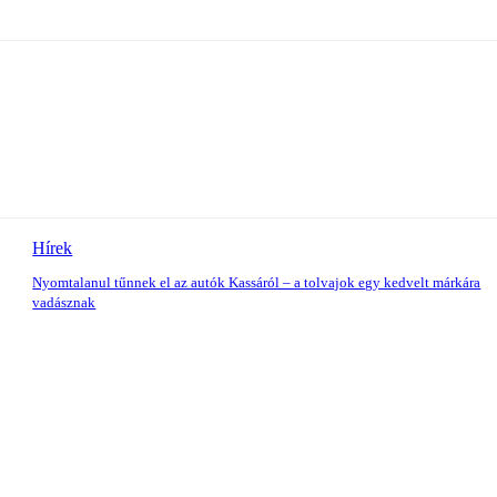
Hírek
Nyomtalanul tűnnek el az autók Kassáról – a tolvajok egy kedvelt márkára
vadásznak