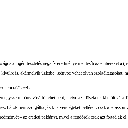
ágos antigén-tesztelés negatív eredménye mentesíti az embereket a (jele
 kívülre is, akármelyik üzletbe, igénybe vehet olyan szolgáltatásokat, 
er nem találkozhat.
 egyszerre hány vásárló lehet bent, illetve az időseknek kijelölt vásár
k, bárok nem szolgálhatják ki a vendégeket beltéren, csak a teraszon va
ményét – az eredeti példányt, mivel a rendőrök csak azt fogadják el. 