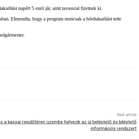
arítási napért 5 euró jár, amit tavasszal fizetnek ki.
sban. Elmondta, hogy a program nemcsak a hóeltakarítást tette
polgármester.
Next article
s a kassai repülőtéren üzembe helyezik az új beléptető és kiléptető
információs rendszert