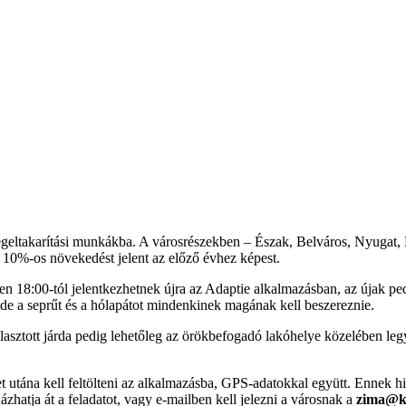
 jégeltakarítási munkákba. A városrészekben – Észak, Belváros, Nyugat,
 10%-os növekedést jelent az előző évhez képest.
en 18:00-tól jelentkezhetnek újra az Adaptie alkalmazásban, az újak ped
de a seprűt és a hólapátot mindenkinek magának kell beszereznie.
lasztott járda pedig lehetőleg az örökbefogadó lakóhelye közelében legy
yet utána kell feltölteni az alkalmazásba, GPS-adatokkal együtt. Ennek h
ázhatja át a feladatot, vagy e-mailben kell jelezni a városnak a
zima@ko