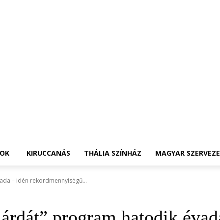
OK
KIRUCCANÁS
THÁLIA SZÍNHÁZ
MAGYAR SZERVEZ
vada – idén rekordmennyiségű...
járdát” program hatodik éva