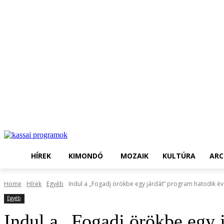
HÍREK
KIMONDÓ
MOZAIK
KULTÚRA
ARC
Home
Hírek
Egyéb
Indul a „Fogadj örökbe egy járdát” program hatodik é
Egyéb
Indul a „Fogadj örökbe egy 