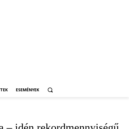
ETEK
ESEMÉNYEK
da – idén rekordmennyiségű