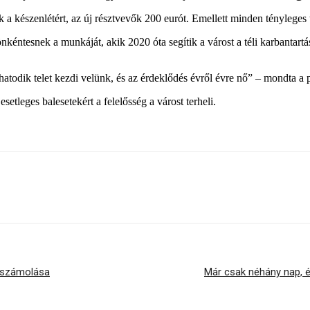
a készenlétért, az új résztvevők 200 eurót. Emellett minden tényleges tak
éntesnek a munkáját, akik 2020 óta segítik a várost a téli karbantartá
atodik telet kezdi velünk, és az érdeklődés évről évre nő” – mondta a 
tleges balesetekért a felelősség a várost terheli.
elszámolása
Már csak néhány nap, é