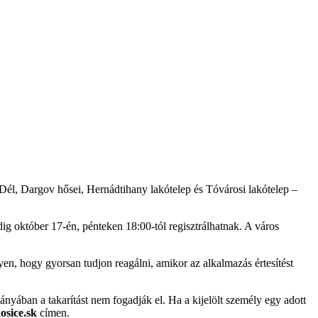
 Dél, Dargov hősei, Hernádtihany lakótelep és Tóvárosi lakótelep –
ig október 17-én, pénteken 18:00-tól regisztrálhatnak. A város
en, hogy gyorsan tudjon reagálni, amikor az alkalmazás értesítést
iányában a takarítást nem fogadják el. Ha a kijelölt személy egy adott
sice.sk
címen.