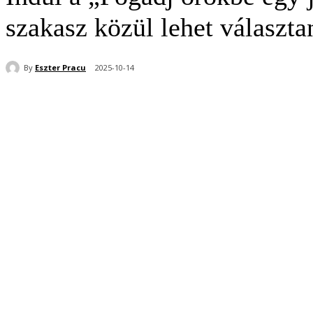
szakasz közül lehet választa
By
Eszter Pracu
2025-10-14
Share