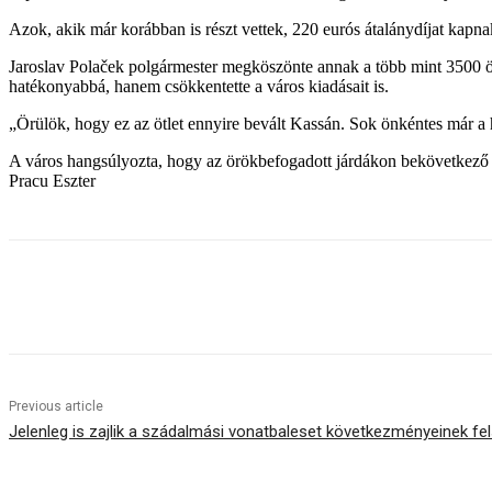
Azok, akik már korábban is részt vettek, 220 eurós átalánydíjat kapnak 
Jaroslav Polaček polgármester megköszönte annak a több mint 3500 önk
hatékonyabbá, hanem csökkentette a város kiadásait is.
„Örülök, hogy ez az ötlet ennyire bevált Kassán. Sok önkéntes már a h
A város hangsúlyozta, hogy az örökbefogadott járdákon bekövetkező ese
Pracu Eszter
Share
Previous article
Jelenleg is zajlik a szádalmási vonatbaleset következményeinek f