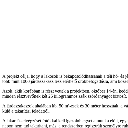
A projekt célja, hogy a lakosok is bekapcsolódhassanak a téli hó- és
több mint 1000 járdaszakasz lesz elérhető örökbefogadásra, ami közel
Azok, akik korábban is részt vettek a projektben, október 14-én, kedd
minden résztvevőnek két 25 kilogrammos zsák szóróanyagot biztosít, 
A járdaszakaszok általában kb. 50 m²-esek és 30 méter hosszúak, a vá
küld a takarítási feladatról.
A takarítás elvégzését fotókkal kell igazolni: egyet a munka előtt, eg
napon nem tud takarítani, más, a rendszerben regisztrált személyre ruh