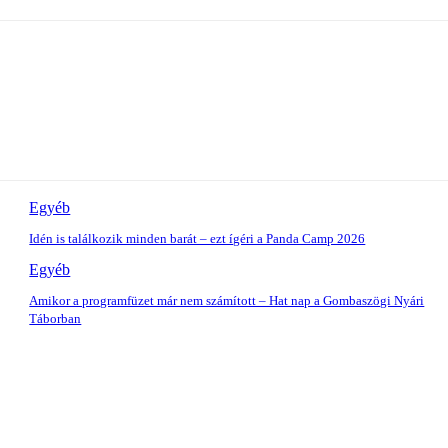
Egyéb
Idén is találkozik minden barát – ezt ígéri a Panda Camp 2026
Egyéb
Amikor a programfüzet már nem számított – Hat nap a Gombaszögi Nyári
Táborban