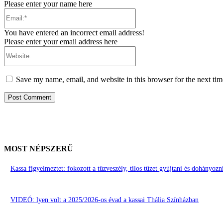
Please enter your name here
Email:*
You have entered an incorrect email address!
Please enter your email address here
Website:
Save my name, email, and website in this browser for the next ti
MOST NÉPSZERŰ
Kassa figyelmeztet: fokozott a tűzveszély, tilos tüzet gyújtani és dohányoz
VIDEÓ: lyen volt a 2025/2026-os évad a kassai Thália Színházban