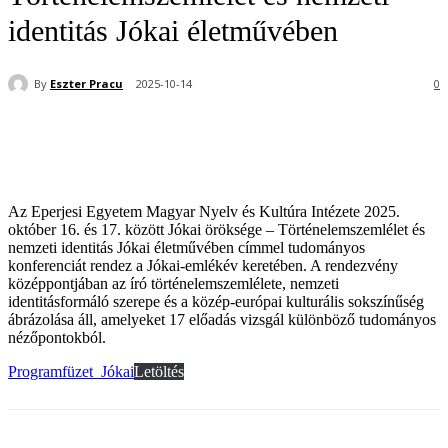
identitás Jókai életművében
By
Eszter Pracu
2025-10-14
0
Az Eperjesi Egyetem Magyar Nyelv és Kultúra Intézete 2025.
október 16. és 17. között Jókai öröksége – Történelemszemlélet és
nemzeti identitás Jókai életművében címmel tudományos
konferenciát rendez a Jókai-emlékév keretében. A rendezvény
középpontjában az író történelemszemlélete, nemzeti
identitásformáló szerepe és a közép-európai kulturális sokszínűség
ábrázolása áll, amelyeket 17 előadás vizsgál különböző tudományos
nézőpontokból.
Programfüzet_Jókai
Letöltés