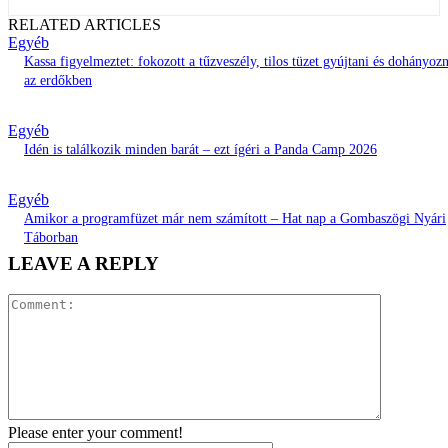
RELATED ARTICLES
Egyéb
Kassa figyelmeztet: fokozott a tűzveszély, tilos tüzet gyújtani és dohányozn
az erdőkben
Egyéb
Idén is találkozik minden barát – ezt ígéri a Panda Camp 2026
Egyéb
Amikor a programfüzet már nem számított – Hat nap a Gombaszögi Nyári
Táborban
LEAVE A REPLY
Comment:
Please enter your comment!