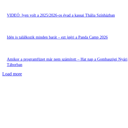
VIDEÓ: lyen volt a 2025/2026-os évad a kassai Thália Színházban
Idén is találkozik minden barát – ezt ígéri a Panda Camp 2026
Amikor a programfüzet már nem számított – Hat nap a Gombaszögi Nyári
Táborban
Load more