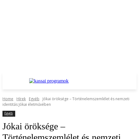
Home
Hírek
Egyéb
Jókai öröksége – Történelemszemlélet és nemzeti
identitás Jókai életművében
Egyéb
Jókai öröksége –
Történelemszemlélet és nemzeti