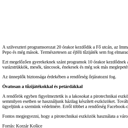
A szilveszteri programsorozat 20 órakor kezdődik a Fő utcán, az Imm
Pepo és még mások. Természetesen az éjféli tűzijáték sem fog elmarad
Ezt megelőzően gyerekeknek szánt programok 10 órakor kezdődnek a t
varázstrükkök, mesék, táncosok, énekesek és még sok más meglepetés i
Az ünneplők biztonsága érdekében a rendőrség őrjáratozni fog.
Óvatosan a tűzijátékokkal és petárdákkal
A rendőrök egyben figyelmeztetik is a lakosokat a pirotechnikai eszkö
semmilyen esetben se használjunk házilag készített eszközöket. Tovább
ügyeljünk a szemünk védelmére. Erről többet a rendőrség Facebook-o
Fontos megjegyezni, hogy a pirotechnikai eszközök használata a váro
Forrás: Korzár Košice