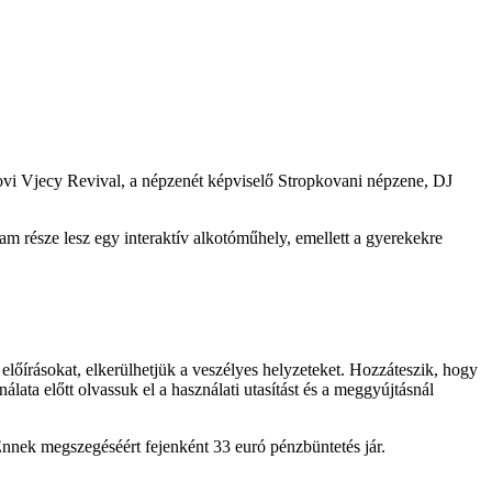
tovi Vjecy Revival, a népzenét képviselő Stropkovani népzene, DJ
része lesz egy interaktív alkotóműhely, emellett a gyerekekre
előírásokat, elkerülhetjük a veszélyes helyzeteket. Hozzáteszik, hogy
ata előtt olvassuk el a használati utasítást és a meggyújtásnál
Ennek megszegéséért fejenként 33 euró pénzbüntetés jár.