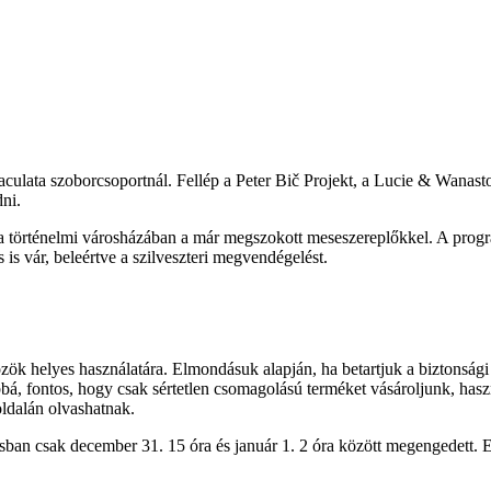
aculata szoborcsoportnál. Fellép a Peter Bič Projekt, a Lucie & Wanas
ni.
örténelmi városházában a már megszokott meseszereplőkkel. A program 
s vár, beleértve a szilveszteri megvendégelést.
zök helyes használatára. Elmondásuk alapján, ha betartjuk a biztonsági 
á, fontos, hogy csak sértetlen csomagolású terméket vásároljunk, használ
ldalán olvashatnak.
sban csak december 31. 15 óra és január 1. 2 óra között megengedett. 