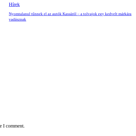
Hírek
Nyomtalanul tűnnek el az autók Kassáról – a tolvajok egy kedvelt márkára
vadásznak
me I comment.