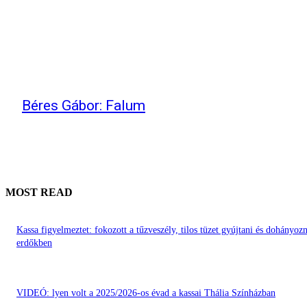
Béres Gábor: Falum
MOST READ
Kassa figyelmeztet: fokozott a tűzveszély, tilos tüzet gyújtani és dohányozn
erdőkben
VIDEÓ: lyen volt a 2025/2026-os évad a kassai Thália Színházban