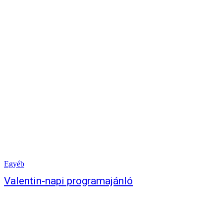
Egyéb
Valentin-napi programajánló