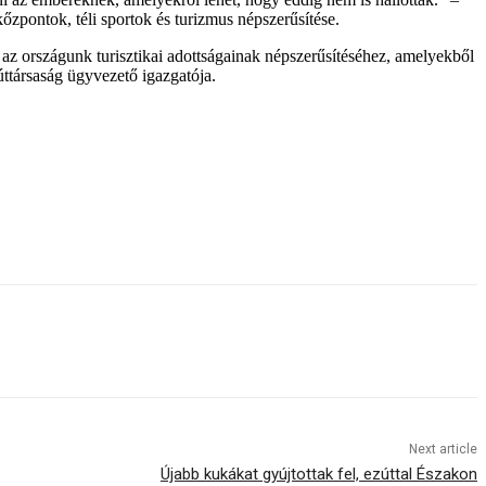
ontok, téli sportok és turizmus népszerűsítése.
 országunk turisztikai adottságainak népszerűsítéséhez, amelyekből
ttársaság ügyvezető igazgatója.
Next article
Újabb kukákat gyújtottak fel, ezúttal Északon