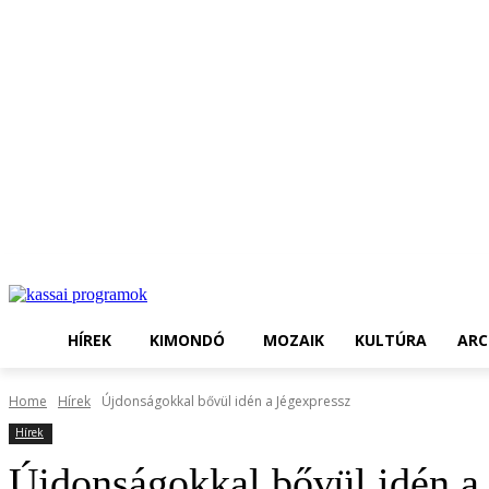
HÍREK
KIMONDÓ
MOZAIK
KULTÚRA
ARC
Home
Hírek
Újdonságokkal bővül idén a Jégexpressz
Hírek
Újdonságokkal bővül idén a