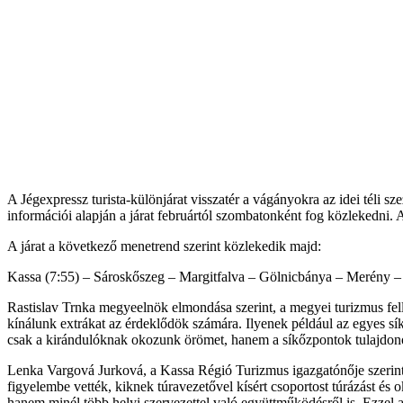
A Jégexpressz turista-különjárat visszatér a vágányokra az idei téli 
információi alapján a járat februártól szombatonként fog közlekedni. 
A járat a következő menetrend szerint közlekedik majd:
Kassa (7:55) – Sároskőszeg – Margitfalva – Gölnicbánya – Merény – H
Rastislav Trnka megyeelnök elmondása szerint, a megyei turizmus fellen
kínálunk extrákat az érdeklődök számára. Ilyenek például az egyes s
csak a kirándulóknak okozunk örömet, hanem a síkőzpontok tulajdonos
Lenka Vargová Jurková, a Kassa Régió Turizmus igazgatónője szerint a
figyelembe vették, kiknek túravezetővel kísért csoportost túrázást és 
hanem minél több helyi szervezettel való együttműködésről is. Ezzel a