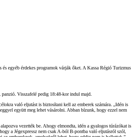
íelés és egyéb érdekes programok várják őket. A Kassa Régió Turizmus
panzió. Visszafelé pedig 18:48-kor indul majd.
okra való eljutást is biztosítani kell az emberek számára. „Idén is
jeggyel együtt meg lehet vásárolni. Abban bízunk, hogy ezzel nem
 alapozva vezették be. Ahogy elmondta, idén a gyalogos túrázókat is
, hogy a Jégexpressz nem csak A-ból B-pontba való eljutásról szól,
ni az embereknek, amelyekről lehet, hogy eddig nem is hallottak.” –