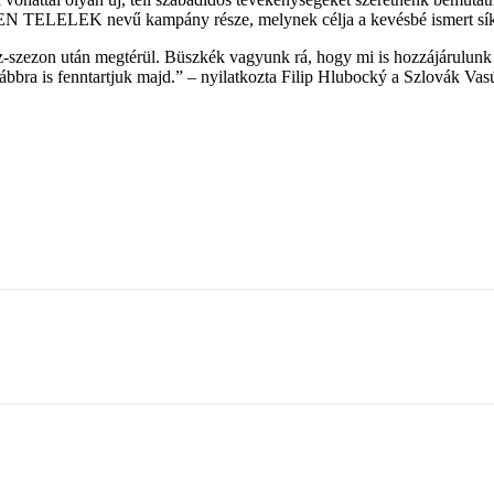
 TELELEK nevű kampány része, melynek célja a kevésbé ismert síkőzp
zezon után megtérül. Büszkék vagyunk rá, hogy mi is hozzájárulunk az
bra is fenntartjuk majd.” – nyilatkozta Filip Hlubocký a Szlovák Vasú