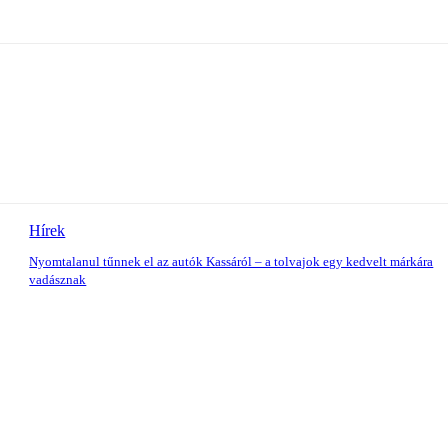
Hírek
Nyomtalanul tűnnek el az autók Kassáról – a tolvajok egy kedvelt márkára
vadásznak