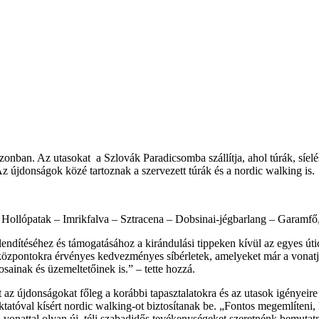
szezonban. Az utasokat a Szlovák Paradicsomba szállítja, ahol túrák, s
Az újdonságok közé tartoznak a szervezett túrák és a nordic walking is.
ollópatak – Imrikfalva – Sztracena – Dobsinai-jégbarlang – Garamfő, 
dítéséhez és támogatásához a kirándulási tippeken kívül az egyes úticél
íközpontokra érvényes kedvezményes síbérletek, amelyeket már a vonat
ainak és üzemeltetőinek is.” – tette hozzá.
z újdonságokat főleg a korábbi tapasztalatokra és az utasok igényeire
oktatóval kísért nordic walking-ot biztosítanak be. „Fontos megemlíteni
 vonattal olyan új, téli szabadidős tevékenységeket szeretnénk bemutat