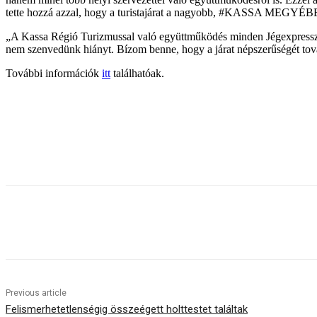
tette hozzá azzal, hogy a turistajárat a nagyobb, #KASSA MEGYÉBEN
„A Kassa Régió Turizmussal való együttműködés minden Jégexpressz-s
nem szenvedünk hiányt. Bízom benne, hogy a járat népszerűségét továb
További információk
itt
találhatóak.
Share
Previous article
Felismerhetetlenségig összeégett holttestet találtak