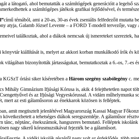
agát a látogató, ahol bemutatták a számítógépek generációit a legelső 
erkedhettek a számítógépes játékok grafikai fejlődésével, és természet
l”
című témából, ami a 20-as, 30-as évek zseniális felfedezőit mutatta 
ony atyja, Galamb József Levente – a FORD T-modell tervezője, vagy A
emeivel találkoztak, ahol a diákok nemcsak új ismereteket szereztek, ha
i könyvtár kiállítását is, melyet az akkori korban munkálkodó írók és kö
ilágában bizonyították jártasságukat, bemutatkoztak a 6.-os, 7.-es és 9
 a KGSzT óriási siker kíséretében a
Három szegény szabólegény
c. me
 Mihály Gimnázium Ifjúsági Kórusa is, akik 4 felejthetetlen napot tölt
Csengettyűvel és az Ifjúsági Vegyeskórussal. A vidám műhelymunka sorá
, mert az esti gálaműsoron az énekkarok közösen is felléptek.
ban, amit megtisztelt jelenlétével Magyarország Kassai Magyar Főkonz
n következhetett a tehetséges diákok seregszemléje. A gálaműsor rész
ern tánc, néptánc, énekszámok, hangszeres bemutató. Felléptek iskolán
zösen nagy sikerű kórusmuzsikával fejezték be a gálaműsort.
iFesztje. A vidéki iskolák részéről nagy volt az érdeklődés, több mint 11