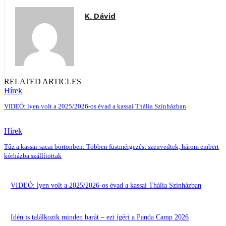
K. Dávid
RELATED ARTICLES
Hírek
VIDEÓ: lyen volt a 2025/2026-os évad a kassai Thália Színházban
Hírek
Tűz a kassai-sacai börtönben: Többen füstmérgezést szenvedtek, három embert
kórházba szállítottak
VIDEÓ: lyen volt a 2025/2026-os évad a kassai Thália Színházban
Idén is találkozik minden barát – ezt ígéri a Panda Camp 2026