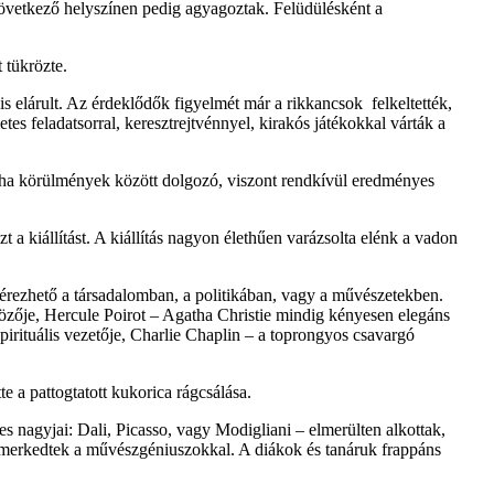
következő helyszínen pedig agyagoztak. Felüdülésként a
 tükrözte.
is elárult. Az érdeklődők figyelmét már a rikkancsok felkeltették,
tes feladatsorral, keresztrejtvénnyel, kirakós játékokkal várták a
toha körülmények között dolgozó, viszont rendkívül eredményes
t a kiállítást. A kiállítás nagyon élethűen varázsolta elénk a vadon
s érezhető a társadalomban, a politikában, vagy a művészetekben.
özője, Hercule Poirot – Agatha Christie mindig kényesen elegáns
pirituális vezetője, Charlie Chaplin – a toprongyos csavargó
e a pattogtatott kukorica rágcsálása.
s nagyjai: Dali, Picasso, vagy Modigliani – elmerülten alkottak,
ismerkedtek a művészgéniuszokkal. A diákok és tanáruk frappáns