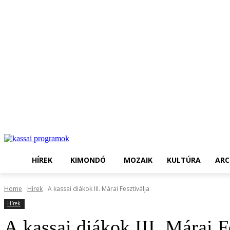
HÍREK
KIMONDÓ
MOZAIK
KULTÚRA
ARC
Home
Hírek
A kassai diákok III. Márai Fesztiválja
Hírek
A kassai diákok III. Márai F