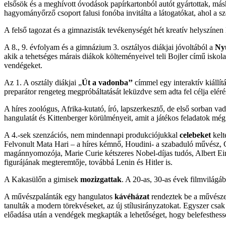
elsősök és a meghívott óvodások papírkartonból autót gyártottak, más
hagyományőrző csoport falusi fonóba invitálta a látogatókat, ahol a sz
A felső tagozat és a gimnazisták tevékenységét hét kreatív helyszínen
A 8., 9. évfolyam és a gimnázium 3. osztályos diákjai jóvoltából a
Nyu
akik a tehetséges márais diákok költeményeivel teli Bojler című iskola 
vendégeket.
Az 1. A osztály diákjai „
Út a vadonba’’
címmel egy interaktív kiállí
preparátor rengeteg megpróbáltatását leküzdve sem adta fel célja elérés
A híres zoológus, Afrika-kutató, író, lapszerkesztő, de első sorban vad
hangulatát és Kittenberger körülményeit, amit a játékos feladatok még
A 4.-sek szenzációs, nem mindennapi produkciójukkal
celebeket
kelt
Felvonult Mata Hari – a híres kémnő, Houdini- a szabaduló művész, C
magánnyomozója, Marie Curie kétszeres Nobel-díjas tudós, Albert Einst
figurájának megteremtője, továbbá Lenin és Hitler is.
A Kakasülőn a gimisek
mozizgattak
. A 20-as, 30-as évek filmvilágáb
A művészpalánták egy hangulatos
kávéházat
rendeztek be a művészete
tanulták a modern törekvéseket, az új stílusirányzatokat. Egyszer c
előadása után a vendégek megkapták a lehetőséget, hogy belefesthess