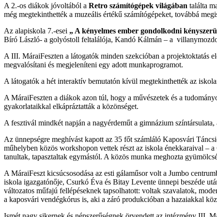
A 2.-os diákok jóvoltából a
Retro számítógépek világában
találta m
még megtekinthették a muzeális értékű számítógépeket, továbbá megism
Az alapiskola 7.-esei
„ A kényelmes ember gondolkodni kényszerü
Bíró László- a golyóstoll feltalálója, Kandó Kálmán – a villanymozd
A III. MáraiFeszten a látogatók minden szekcióban a projektoktatás el
megvalósítani és megjeleníteni egy adott munkaprogramot.
A látogatók a hét interaktív bemutatón kívül megtekinthették az iskola
A MáraiFeszten a diákok azon túl, hogy a művészetek és a tudományok v
gyakorlataikkal elkápráztatták a közönséget.
A fesztivál mindkét napján a nagyérdeműt a gimnázium színtársulata,
Az ünnepségre meghívást kapott az 35 főt számláló Kaposvári Táncsics
műhelyben közös workshopon vettek részt az iskola énekkaraival – a 
tanultak, tapasztaltak egymástól. A közös munka meghozta gyümölcsét
A MáraiFeszt kicsúcsosodása az esti gálaműsor volt a Jumbo centrum
iskola igazgatónője, Csurkó Éva és Bitay Levente ünnepi beszéde utá
változatos műfajú fellépéseknek tapsolhatott: voltak szavalatok, mod
a kaposvári vendégkórus is, aki a záró produkcióban a hazaiakkal kö
Ismét nagy sikernek és népszerűségnek örvendett az intézmény III. Mára