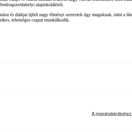
 bodrogszerdahelyi alapiskolákból.
rai és diákjai újból nagy élményt szereztek úgy maguknak, mint a láto
lelkes, tehetséges csapat munkálkodik.
A migránskérdéshez é