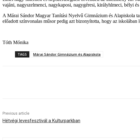
vajáni, nagyszelmenci, nagykaposi, nagygéresi, királyhlmeci, bélyi és
A Márai Sándor Magyar Tanítási Nyelvű Gimnázium és Alapiskola taná
előadott színvonalas műsor pedig azt bizonyította, hogy az iskolában 
Tóth Mónika
TAGS
Márai Sándor Gimnázium és Alapiskola
Share
Previous article
Hétvégi levesfesztivál a Kulturparkban