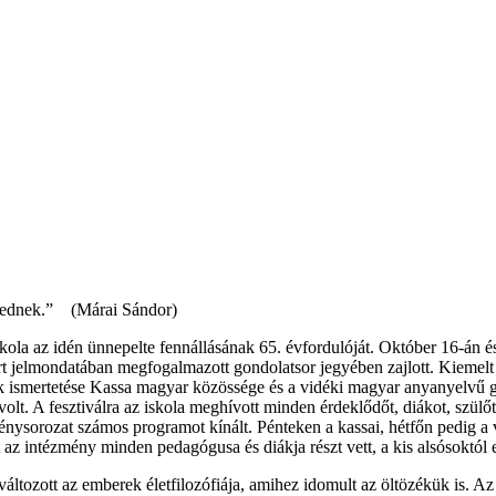
lkednek.” (Márai Sándor)
la az idén ünnepelte fennállásának 65. évfordulóját. Október 16-án é
rt jelmondatában megfogalmazott gondolatsor jegyében zajlott. Kiemelt 
égek ismertetése Kassa magyar közössége és a vidéki magyar anyanyelvű g
t. A fesztiválra az iskola meghívott minden érdeklődőt, diákot, szülőt, 
énysorozat számos programot kínált. Pénteken a kassai, hétfőn pedig a
z intézmény minden pedagógusa és diákja részt vett, a kis alsósoktól 
ltozott az emberek életfilozófiája, amihez idomult az öltözékük is. Az a