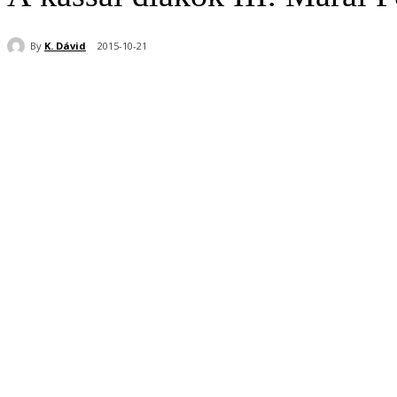
By
K. Dávid
2015-10-21
Share