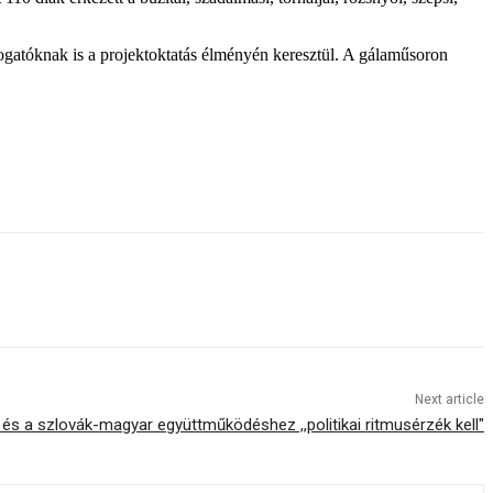
gatóknak is a projektoktatás élményén keresztül. A gálaműsoron
Next article
s a szlovák-magyar együttműködéshez ,,politikai ritmusérzék kell"