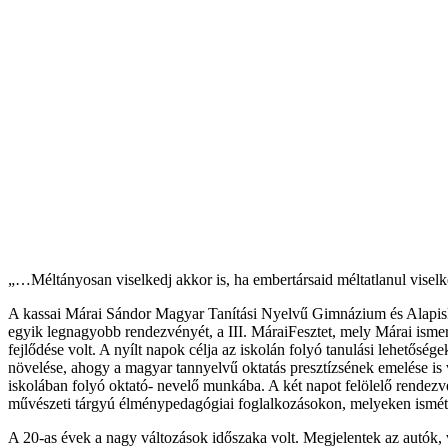
„…Méltányosan viselkedj akkor is, ha embertársaid méltatlanul vise
A kassai Márai Sándor Magyar Tanítási Nyelvű Gimnázium és Alapisko
egyik legnagyobb rendezvényét, a III. MáraiFesztet, mely Márai isme
fejlődése volt. A nyílt napok célja az iskolán folyó tanulási lehetős
növelése, ahogy a magyar tannyelvű oktatás presztízsének emelése is vol
iskolában folyó oktató- nevelő munkába. A két napot felölelő rendezv
művészeti tárgyú élménypedagógiai foglalkozásokon, melyeken ismét a
A 20-as évek a nagy változások időszaka volt. Megjelentek az autók, vá