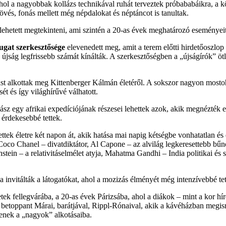
hol a nagyobbak kollázs technikával ruhát terveztek próbababáikra, a 
övés, fonás mellett még népdalokat és néptáncot is tanultak.
 lehetett megtekinteni, ami szintén a 20-as évek meghatározó eseményeit
gat szerkesztősége
elevenedett meg, amit a terem előtti hirdetőoszlop 
újság legfrissebb számát kínálták. A szerkesztőségben a „újságírók” ötle
tást alkottak meg Kittenberger Kálmán életéről. A sokszor nagyon mos
ét és így világhírűvé válhatott.
ász egy afrikai expedíciójának részesei lehettek azok, akik megnézték ez
 érdekesebbé tettek.
ettek életre két napon át, akik hatása mai napig kétségbe vonhatatlan é
oco Chanel – divatdiktátor, Al Capone – az alvilág legkeresettebb bűn
ein – a relativitáselmélet atyja, Mahatma Gandhi – India politikai és s
a invitálták a látogatókat, ahol a mozizás élményét még intenzívebbé tett
k fellegvárába, a 20-as évek Párizsába, ahol a diákok – mint a kor híre
sak betoppant Márai, barátjával, Rippl-Rónaival, akik a kávéházban meg
enek a „nagyok” alkotásaiba.