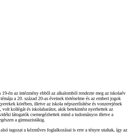
s 19-én az intézmény ebből az alkalomból rendezte meg az iskolaév
témája a 20. század 20-as éveinek történelme és az emberi jogok
yerekek körében, illetve az iskola népszerűsítése és vonzerejének
volt kollégát és iskolabarátot, akik betekintést nyerhettek az
 vidéki látogatók csemegézhettek mind a tudományos illetve a
egészen a gimnazistákig.
lsó tagozat a kézműves foglalkozásai is erre a tényre utaltak, így az