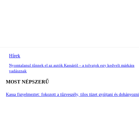
Hírek
Nyomtalanul tűnnek el az autók Kassáról – a tolvajok egy kedvelt márkára
vadásznak
MOST NÉPSZERŰ
Kassa figyelmeztet: fokozott a tűzveszély, tilos tüzet gyújtani és dohányozn