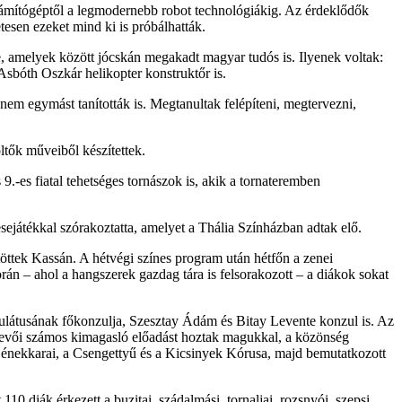
számítógéptől a legmodernebb robot technológiákig. Az érdeklődők
esen ezeket mind ki is próbálhatták.
be, amelyek között jócskán megakadt magyar tudós is. Ilyenek voltak:
sbóth Oszkár helikopter konstruktőr is.
nem egymást tanították is. Megtanultak felépíteni, megtervezni,
ltők műveiből készítettek.
.-es fiatal tehetséges tornászok is, akik a tornateremben
sejátékkal szórakoztatta, amelyet a Thália Színházban adtak elő.
öttek Kassán. A hétvégi színes program után hétfőn a zenei
n – ahol a hangszerek gazdag tára is felsorakozott – a diákok sokat
ulátusának főkonzulja, Szesztay Ádám és Bitay Levente konzul is. Az
tvevői számos kimagasló előadást hoztak magukkal, a közönség
k énekkarai, a Csengettyű és a Kicsinyek Kórusa, majd bemutatkozott
0 diák érkezett a buzitai, szádalmási, tornaljai, rozsnyói, szepsi,