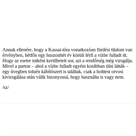
Annak ellenére, hogy a Kassai-tóra vonatkozóan fürdési tilalom van
érvényben, hétfőn egy huszonhét év körüli férfi a vízbe fulladt itt.
Hogy az esetre miként kerülhetett sor, azt a rendőrség még vizsgálja.
Mivel a parton – ahol a vízbe fulladt egyént korábban ülni látták –
egy üvegben toluén kábítószert is találtak, csak a holttest orvosi
kivizsgálása után válik bizonyossá, hogy használta is vagy nem.
/sz/