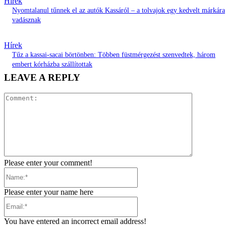
Hírek
Nyomtalanul tűnnek el az autók Kassáról – a tolvajok egy kedvelt márkára
vadásznak
Hírek
Tűz a kassai-sacai börtönben: Többen füstmérgezést szenvedtek, három
embert kórházba szállítottak
LEAVE A REPLY
Comment:
Please enter your comment!
Name:*
Please enter your name here
Email:*
You have entered an incorrect email address!