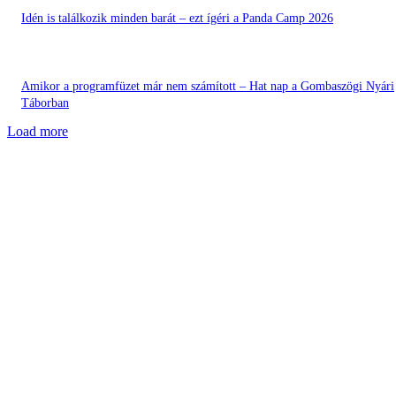
Idén is találkozik minden barát – ezt ígéri a Panda Camp 2026
Amikor a programfüzet már nem számított – Hat nap a Gombaszögi Nyári
Táborban
Load more