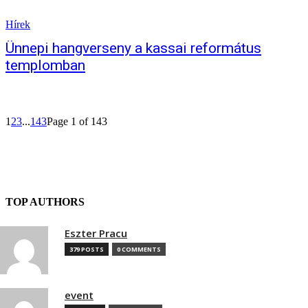
Hírek
Ünnepi hangverseny a kassai református
templomban
1
2
3
...
143
Page 1 of 143
TOP AUTHORS
Eszter Pracu
379 POSTS
0 COMMENTS
event