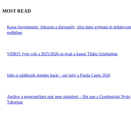
MOST READ
Kassa figyelmeztet: fokozott a tűzveszély, tilos tüzet gyújtani és dohányozn
erdőkben
VIDEÓ: lyen volt a 2025/2026-os évad a kassai Thália Színházban
Idén is találkozik minden barát – ezt ígéri a Panda Camp 2026
Amikor a programfüzet már nem számított – Hat nap a Gombaszögi Nyári
Táborban