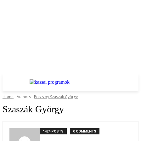
Home
Authors
Posts by Szaszák György
Szaszák György
1424 POSTS
0 COMMENTS