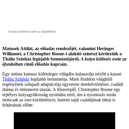
A kutya különös esete az éjszakában
Matusek Attilát, az előadás rendezőjét, valamint Heringes
Williamet, a Christopher Boone-t alakító színészt kérdeztük a
Thália Színház legújabb bemutatójáról,
A kutya különös esete az
éjszakában
című előadás kapcsán.
Egy autista kamasz különleges világába kalauzolja nézőit a kassai
Thália Színház
legújabb bemutatója. Mark Haddon világhírű
regényének színpadi adaptációja egyszerre detektívtörténet, családi
dráma és önismereti utazás. A főszereplő, Christopher Boone egy
rejtélyes kutyagyilkosság nyomába ered, ám a nyomozás során
nemcsak az eset körülményei, hanem saját családjának titkai is
feltárulnak előtte.