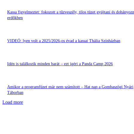
Kassa figyelmeztet: fokozott a tűzveszély, tilos tüzet gyújtani és dohányozn
erdőkben
VIDEÓ: lyen volt a 2025/2026-os évad a kassai Thália Színházban
Idén is találkozik minden barát – ezt ígéri a Panda Camp 2026
Amikor a programfüzet már nem számított – Hat nap a Gombaszögi Nyári
Táborban
Load more