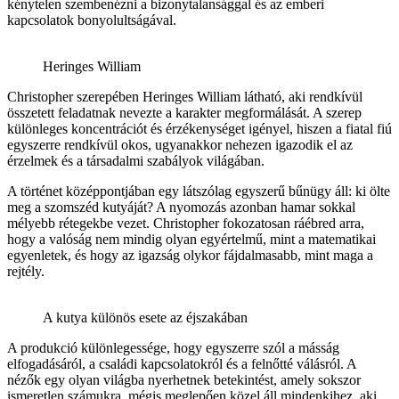
kénytelen szembenézni a bizonytalansággal és az emberi
kapcsolatok bonyolultságával.
Heringes William
Christopher szerepében Heringes William látható, aki rendkívül
összetett feladatnak nevezte a karakter megformálását. A szerep
különleges koncentrációt és érzékenységet igényel, hiszen a fiatal fiú
egyszerre rendkívül okos, ugyanakkor nehezen igazodik el az
érzelmek és a társadalmi szabályok világában.
A történet középpontjában egy látszólag egyszerű bűnügy áll: ki ölte
meg a szomszéd kutyáját? A nyomozás azonban hamar sokkal
mélyebb rétegekbe vezet. Christopher fokozatosan ráébred arra,
hogy a valóság nem mindig olyan egyértelmű, mint a matematikai
egyenletek, és hogy az igazság olykor fájdalmasabb, mint maga a
rejtély.
A kutya különös esete az éjszakában
A produkció különlegessége, hogy egyszerre szól a másság
elfogadásáról, a családi kapcsolatokról és a felnőtté válásról. A
nézők egy olyan világba nyerhetnek betekintést, amely sokszor
ismeretlen számukra, mégis meglepően közel áll mindenkihez, aki