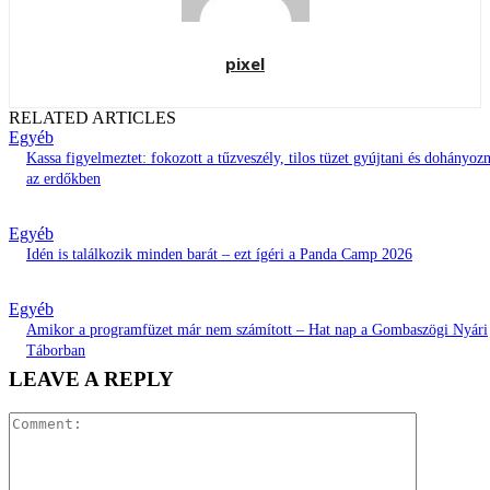
pixel
RELATED ARTICLES
Egyéb
Kassa figyelmeztet: fokozott a tűzveszély, tilos tüzet gyújtani és dohányozn
az erdőkben
Egyéb
Idén is találkozik minden barát – ezt ígéri a Panda Camp 2026
Egyéb
Amikor a programfüzet már nem számított – Hat nap a Gombaszögi Nyári
Táborban
LEAVE A REPLY
Comment: