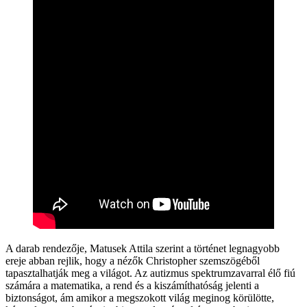
A darab rendezője, Matusek Attila szerint a történet legnagyobb
ereje abban rejlik, hogy a nézők Christopher szemszögéből
tapasztalhatják meg a világot. Az autizmus spektrumzavarral élő fiú
számára a matematika, a rend és a kiszámíthatóság jelenti a
biztonságot, ám amikor a megszokott világ meginog körülötte,