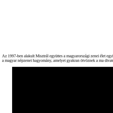
Az 1997-ben alakult Misztrál együttes a magyarországi zenei élet egy
a magyar népzenei hagyomány, amelyet gyakran ötvöznek a ma divatos