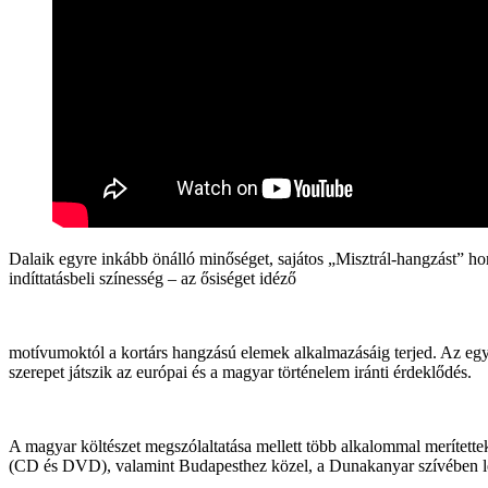
Dalaik egyre inkább önálló minőséget, sajátos „Misztrál-hangzást” h
indíttatásbeli színesség – az ősiséget idéző
motívumoktól a kortárs hangzású elemek alkalmazásáig terjed. Az együ
szerepet játszik az európai és a magyar történelem iránti érdeklődés.
A magyar költészet megszólaltatása mellett több alkalommal merítettek
(CD és DVD), valamint Budapesthez közel, a Dunakanyar szívében létr