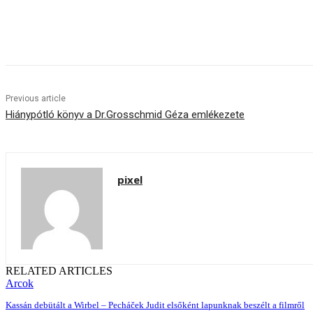
Share
Previous article
Hiánypótló könyv a Dr.Grosschmid Géza emlékezete
pixel
RELATED ARTICLES
Arcok
Kassán debütált a Wirbel – Pecháček Judit elsőként lapunknak beszélt a filmről