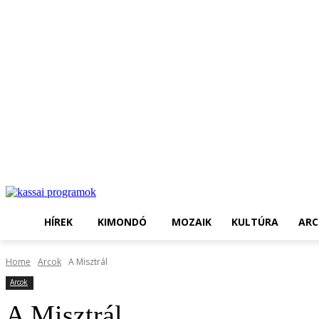
HÍREK
KIMONDÓ
MOZAIK
KULTÚRA
ARC
Home
Arcok
A Misztrál
Arcok
A Misztrál