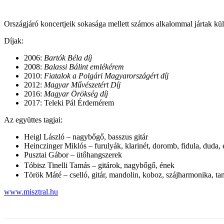
Országjáró koncertjeik sokasága mellett számos alkalommal jártak külf
Díjak:
2006:
Bartók Béla díj
2008:
Balassi Bálint emlékérem
2010:
Fiatalok a Polgári Magyarországért díj
2012:
Magyar Művészetért Díj
2016:
Magyar Örökség díj
2017: Teleki Pál Érdemérem
Az együttes tagjai:
Heigl László – nagybőgő, basszus gitár
Heinczinger Miklós – furulyák, klarinét, doromb, fidula, duda,
Pusztai Gábor – ütőhangszerek
Tóbisz Tinelli Tamás – gitárok, nagybőgő, ének
Török Máté – cselló, gitár, mandolin, koboz, szájharmonika, t
www.misztral.hu