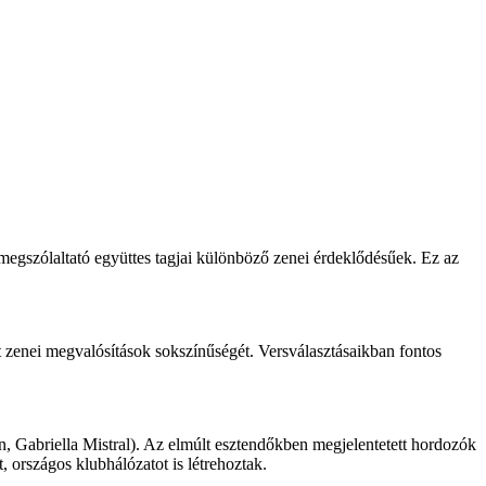
megszólaltató együttes tagjai különböző zenei érdeklődésűek. Ez az
t zenei megvalósítások sokszínűségét. Versválasztásaikban fontos
on, Gabriella Mistral). Az elmúlt esztendőkben megjelentetett hordozók
országos klubhálózatot is létrehoztak.