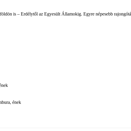
öldön is – Erdélytől az Egyesült Államokig. Egyre népesebb rajongótábor
 ének
ambura, ének