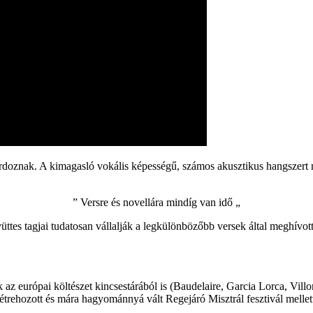
ordoznak. A kimagasló vokális képességű, számos akusztikus hangszert 
” Versre és novellára mindíg van idő „
ttes tagjai tudatosan vállalják a legkülönbözőbb versek által meghívot
 az európai költészet kincsestárából is (Baudelaire, Garcia Lorca, Vill
ehozott és mára hagyománnyá vált Regejáró Misztrál fesztivál mellett, 