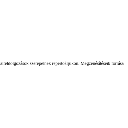
dalfeldolgozások szerepelnek repertoárjukon. Megzenésítéseik forrása