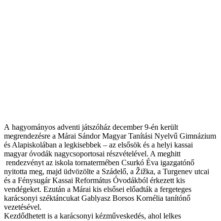
A hagyományos adventi játszóház december 9-én került
megrendezésre a Márai Sándor Magyar Tanítási Nyelvű Gimnázium
és Alapiskolában a legkisebbek – az elsősök és a helyi kassai
magyar óvodák nagycsoportosai részvételével. A meghitt
rendezvényt az iskola tornatermében Csurkó Éva igazgatónő
nyitotta meg, majd üdvözölte a Szádelő, a Žižka, a Turgenev utcai
és a Fénysugár Kassai Református Óvodákból érkezett kis
vendégeket. Ezután a Márai kis elsősei előadták a fergeteges
karácsonyi széktáncukat Gablyasz Borsos Kornélia tanítónő
vezetésével.
Kezdődhetett is a karácsonyi kézműveskedés, ahol lelkes