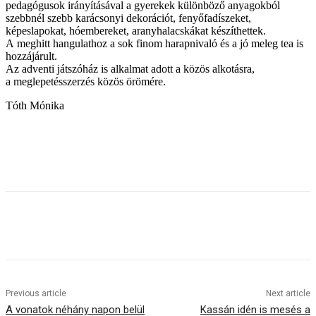
pedagógusok irányításával a gyerekek különböző anyagokból
szebbnél szebb karácsonyi dekorációt, fenyőfadíszeket,
képeslapokat, hóembereket, aranyhalacskákat készíthettek.
A meghitt hangulathoz a sok finom harapnivaló és a jó meleg tea is
hozzájárult.
Az adventi játszóház is alkalmat adott a közös alkotásra,
a meglepetésszerzés közös örömére.
Tóth Mónika
Previous article
Next article
A vonatok néhány napon belül
Kassán idén is mesés a