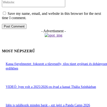
Save my name, email, and website in this browser for the next
time I comment.
- Advertisment -
MOST NÉPSZERŰ
Kassa figyelmeztet: fokozott a tűzveszély, tilos tüzet gyújtani és dohányozn
erdőkben
VIDEÓ: lyen volt a 2025/2026-os évad a kassai Thália Színházban
Idén is találkozik minden barát – ezt ígéri a Panda Camp 2026