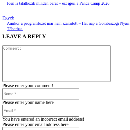
Idén is találkozik minden barát – ezt ígéri a Panda Camp 2026
Egyéb
Amikor a programfüzet már nem számított – Hat nap a Gombaszögi Nyári
Táborban
LEAVE A REPLY
Comment:
Please enter your comment!
Name:*
Please enter your name here
Email:*
You have entered an incorrect email address!
Please enter your email address here
Website: