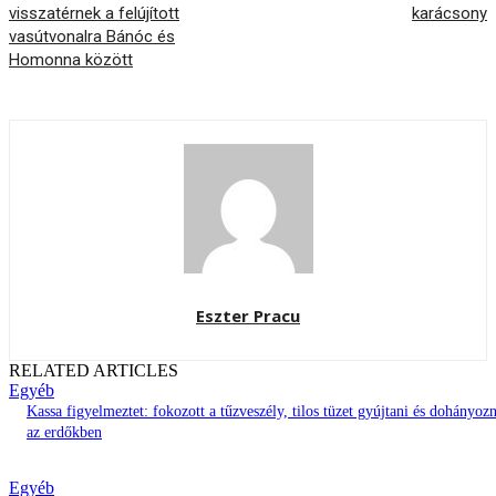
visszatérnek a felújított
karácsony
vasútvonalra Bánóc és
Homonna között
Eszter Pracu
RELATED ARTICLES
Egyéb
Kassa figyelmeztet: fokozott a tűzveszély, tilos tüzet gyújtani és dohányozn
az erdőkben
Egyéb