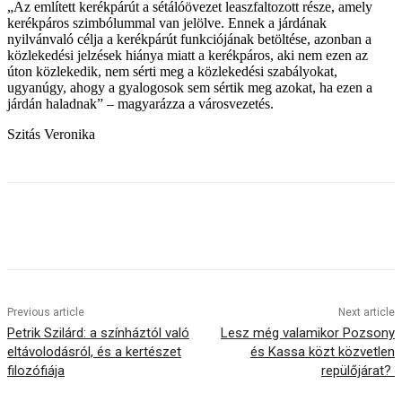
„Az említett kerékpárút a sétálóövezet leaszfaltozott része, amely
kerékpáros szimbólummal van jelölve. Ennek a járdának
nyilvánvaló célja a kerékpárút funkciójának betöltése, azonban a
közlekedési jelzések hiánya miatt a kerékpáros, aki nem ezen az
úton közlekedik, nem sérti meg a közlekedési szabályokat,
ugyanúgy, ahogy a gyalogosok sem sértik meg azokat, ha ezen a
járdán haladnak” – magyarázza a városvezetés.
Szitás Veronika
Previous article
Next article
Petrik Szilárd: a színháztól való
Lesz még valamikor Pozsony
eltávolodásról, és a kertészet
és Kassa közt közvetlen
filozófiája
repülőjárat?