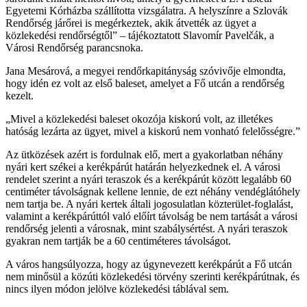
Egyetemi Kórházba szállította vizsgálatra. A helyszínre a Szlovák
Rendőrség járőrei is megérkeztek, akik átvették az ügyet a
közlekedési rendőrségtől” – tájékoztatott Slavomír Pavelčák, a
Városi Rendőrség parancsnoka.
Jana Mesárová, a megyei rendőrkapitányság szóvivője elmondta,
hogy idén ez volt az első baleset, amelyet a Fő utcán a rendőrség
kezelt.
„Mivel a közlekedési baleset okozója kiskorú volt, az illetékes
hatóság lezárta az ügyet, mivel a kiskorú nem vonható felelősségre.”
Az ütközések azért is fordulnak elő, mert a gyakorlatban néhány
nyári kert székei a kerékpárút határán helyezkednek el. A városi
rendelet szerint a nyári teraszok és a kerékpárút között legalább 60
centiméter távolságnak kellene lennie, de ezt néhány vendéglátóhely
nem tartja be. A nyári kertek általi jogosulatlan közterület-foglalást,
valamint a kerékpárúttól való előírt távolság be nem tartását a városi
rendőrség jelenti a városnak, mint szabálysértést. A nyári teraszok
gyakran nem tartják be a 60 centiméteres távolságot.
A város hangsúlyozza, hogy az úgynevezett kerékpárút a Fő utcán
nem minősül a közúti közlekedési törvény szerinti kerékpárútnak, és
nincs ilyen módon jelölve közlekedési táblával sem.