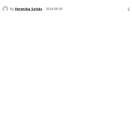
By
Veronika Szitás
2024-08-09
0