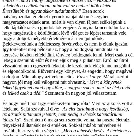
ember – hála néhány lángésznek és műszernek – vakabb és
süketebb a civilizációban, mint volt az emberi idők elején.
Értesültebb és ugyanakkor tudatlanabb.
” Ezen sorok
hatványozottan értelmet nyernek napjainkban és egyben
magyarázatot adnak arra, miért is van olyan fájóan szükségünk a
lelki táplálékra és a gondolatok erejére. Annyira koncentrálunk arra,
hogy megértsük a körülöttünk lévő világot és lépést tartsunk vele,
hogy a dolgok mélyebb értelmére már nem jut időnk.
Belekeveredünk a felületesség örvényébe, és nem is élünk igazán.
Így történhet meg például az, hogy a boldogság minduntalan
keresése közben elfelejtünk tényleg boldognak lenni. Mert csak a cél
lebeg a szemünk előtt és nem éljük meg a pillanatot. Erről az útról
visszatérni nem egyszerű feladat, de kezdetnek elég lenne megállni
és elgondolkodni. Elővenni egy könyvet, és engedni, hogy magával
sodorjon. Mint ahogy azt velem tette a
Füves könyv
. Márai szerint
nagyon jól meg kell válogatni mit olvasunk, ”
Mert a könyvnek
lelked figyelmét adod egy időre, s nagyon sok ez, mert az élet rövid
és lelked csak a tiéd.
” Szerintem én nagyon jól választottam.
És hogy miért pont így emlékeztem meg róla? Mert az alkotás volt a
lételeme. Saját szavaival élve: „
Az élet tartalmát a nagy feszültség,
az alkotás pillanatai jelentik, nem pedig a létezés kalendáriumi
időszaka
”. Szerintem ő maga sem szerette volna, ha puszta életrajzi
tényekkel állítanánk neki emléket. Sokkal inkább műveiben él
tovább, hisz ez volt a végzete. „
Mert a tehetség kevés. Az értelem is