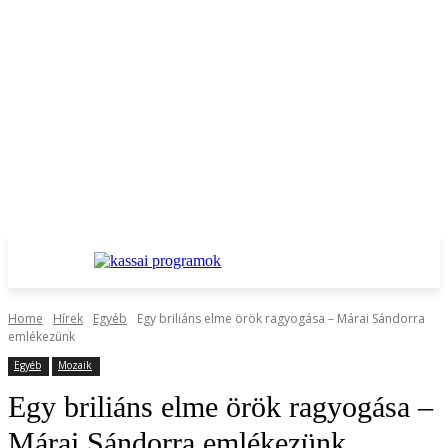
Home
Hírek
Egyéb
Egy briliáns elme örök ragyogása – Márai Sándorra
emlékezünk
Egyéb
Mozaik
Egy briliáns elme örök ragyogása –
Márai Sándorra emlékezünk