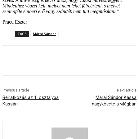
kevés. A műveltség is kevés ahoz, hogy valaki művész legyen.
Mindenhez végzet kell, melyet nem lehet félreérteni, s melyet
semmiféle emberi erő vagy szándék nem tud megmásítani.
”
Pracu Eszter
TAGS
Márai Sándor
Previous article
Next article
Beiratkozás az 1. osztályba
Márai Sándor Kassa
Kassán
nagykövete a világban