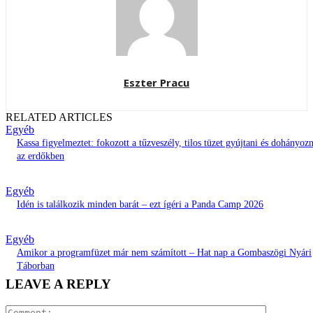
Eszter Pracu
RELATED ARTICLES
Egyéb
Kassa figyelmeztet: fokozott a tűzveszély, tilos tüzet gyújtani és dohányozn
az erdőkben
Egyéb
Idén is találkozik minden barát – ezt ígéri a Panda Camp 2026
Egyéb
Amikor a programfüzet már nem számított – Hat nap a Gombaszögi Nyári
Táborban
LEAVE A REPLY
Comment: