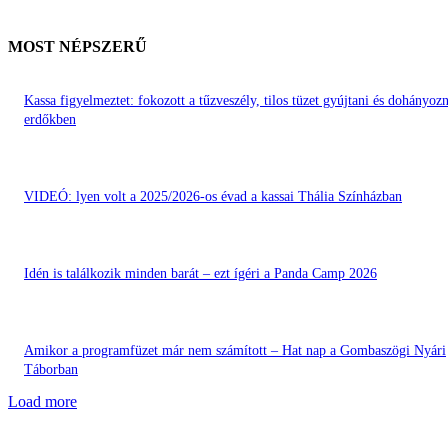
MOST NÉPSZERŰ
Kassa figyelmeztet: fokozott a tűzveszély, tilos tüzet gyújtani és dohányozn
erdőkben
VIDEÓ: lyen volt a 2025/2026-os évad a kassai Thália Színházban
Idén is találkozik minden barát – ezt ígéri a Panda Camp 2026
Amikor a programfüzet már nem számított – Hat nap a Gombaszögi Nyári
Táborban
Load more