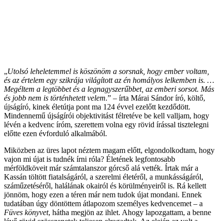
„
Utolsó leheletemmel is köszönöm a sorsnak, hogy ember voltam,
és az értelem egy szikrája világított az én homályos lelkemben is. …
Megéltem a legtöbbet és a legnagyszerűbbet, az emberi sorsot. Más
és jobb nem is történhetett velem.
” – írta Márai Sándor író, költő,
újságíró, kinek életútja pont ma 124 évvel ezelőtt kezdődött.
Mindennemű újságírói objektivitást félretéve be kell valljam, hogy
lévén a kedvenc íróm, szerettem volna egy rövid írással tisztelegni
előtte ezen évforduló alkalmából.
Miközben az üres lapot néztem magam előtt, elgondolkodtam, hogy
vajon mi újat is tudnék írni róla? Életének legfontosabb
mérföldköveit már számtalanszor górcső alá vették. Írtak már a
Kassán töltött fiatalságáról, a szerelmi életéről, a munkásságáról,
száműzetéséről, halálának okairól és körülményeiről is. Rá kellett
jönnöm, hogy ezen a téren már nem tudok újat mondani. Ennek
tudatában úgy döntöttem átlapozom személyes kedvencemet – a
Füves könyvet
, hátha megjön az ihlet. Ahogy lapozgattam, a benne