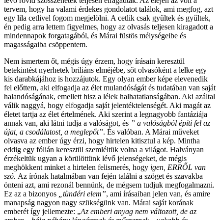
lévő rövid szösszenetek teljesen elragadtak. Az elején az volt a
tervem, hogy ha valami érdekes gondolatot találok, ami megfog, azt
egy lila cetlivel fogom megjelölni. A cetlik csak gyűltek és gyűltek,
én pedig arra lettem figyelmes, hogy az olvasás teljesen kiragadott a
mindennapok forgatagából, és Márai füstös mélységeibe és
magasságaiba csöppentem.
Nem ismertem őt, mégis úgy érzem, hogy írásain keresztül
betekintést nyerhetek briliáns elméjébe, sőt olvasóként a lelke egy
kis darabkájához is hozzájutok. Egy olyan ember képe elevenedik
fel előttem, aki elfogadja az élet mulandóságát és tudatában van saját
halandóságának, emellett hisz a lélek halhatatlanságában. Aki azáltal
válik naggyá, hogy elfogadja saját jelentéktelenségét. Aki magát az
életet tartja az élet értelmének. Aki szerint a legnagyobb fantáziája
annak van, aki látni tudja a valóságot, és
” a valóságból építi fel az
újat, a csodálatost, a meglepőt”
. És valóban. A Márai műveket
olvasva az ember úgy érzi, hogy hirtelen kitisztul a kép. Mintha
eddig egy fólián keresztül szemléltük volna a világot. Halványan
érzékeltük ugyan a körülöttünk lévő jelenségeket, de mégis
meghökkent minket a hirtelen felismerés, hogy
igen, ERRŐL van
szó.
Az írónak hatalmában van fején találni a szöget és szavakba
önteni azt, ami rezonál bennünk, de mégsem tudjuk megfogalmazni.
Ez az a bizonyos
„tündéri elem”
, ami írásaiban jelen van, és amire
manapság nagyon nagy szükségünk van. Márai saját korának
emberét így jellemezte: „
Az emberi anyag nem változott, de az