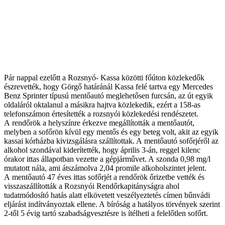
Pár nappal ezelőtt a Rozsnyó- Kassa közötti főúton közlekedők
észrevették, hogy Görgő határánál Kassa felé tartva egy Mercedes
Benz Sprinter típusú mentőautó meglehetősen furcsán, az út egyik
oldaláról oktalanul a másikra hajtva közlekedik, ezért a 158-as
telefonszámon értesítették a rozsnyói közlekedési rendészetet.
A rendőrök a helyszínre érkezve megállították a mentőautót,
melyben a sofőrön kívül egy mentős és egy beteg volt, akit az egyik
kassai kórházba kivizsgálásra szállítottak. A mentőautó sofőrjéről az
alkohol szondával kiderítették, hogy április 3-án, reggel kilenc
órakor ittas állapotban vezette a gépjárművet. A szonda 0,98 mg/l
mutatott nála, ami átszámolva 2,04 promile alkoholszintet jelent.
A mentőautó 47 éves ittas sofőrjét a rendőrök őrizetbe vették és
visszaszállították a Rozsnyói Rendőrkapitányságra ahol
tudatmódosító hatás alatt elkövetett veszélyeztetés címen bűnvádi
eljárást indítványoztak ellene. A bíróság a hatályos törvények szerint
2-től 5 évig tartó szabadságvesztésre is ítélheti a felelőtlen sofőrt.