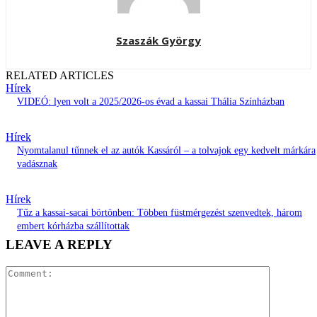
Szaszák György
RELATED ARTICLES
Hírek
VIDEÓ: lyen volt a 2025/2026-os évad a kassai Thália Színházban
Hírek
Nyomtalanul tűnnek el az autók Kassáról – a tolvajok egy kedvelt márkára
vadásznak
Hírek
Tűz a kassai-sacai börtönben: Többen füstmérgezést szenvedtek, három
embert kórházba szállítottak
LEAVE A REPLY
Comment: