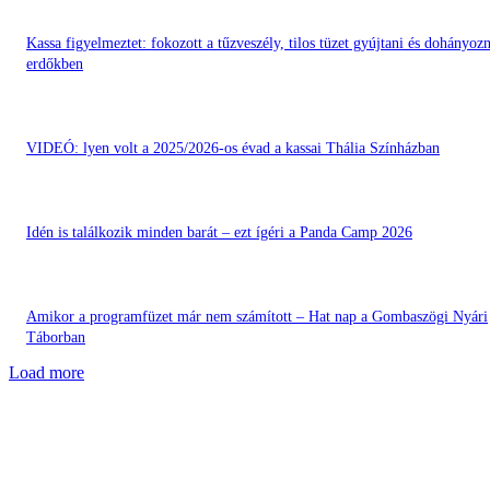
Kassa figyelmeztet: fokozott a tűzveszély, tilos tüzet gyújtani és dohányozn
erdőkben
VIDEÓ: lyen volt a 2025/2026-os évad a kassai Thália Színházban
Idén is találkozik minden barát – ezt ígéri a Panda Camp 2026
Amikor a programfüzet már nem számított – Hat nap a Gombaszögi Nyári
Táborban
Load more