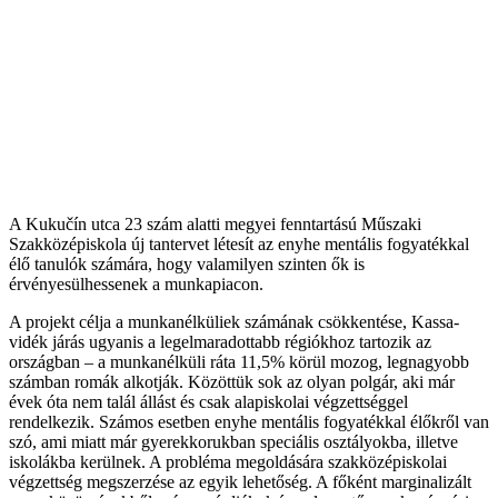
A Kukučín utca 23 szám alatti megyei fenntartású Műszaki
Szakközépiskola új tantervet létesít az enyhe mentális fogyatékkal
élő tanulók számára, hogy valamilyen szinten ők is
érvényesülhessenek a munkapiacon.
A projekt célja a munkanélküliek számának csökkentése, Kassa-
vidék járás ugyanis a legelmaradottabb régiókhoz tartozik az
országban – a munkanélküli ráta 11,5% körül mozog, legnagyobb
számban romák alkotják. Közöttük sok az olyan polgár, aki már
évek óta nem talál állást és csak alapiskolai végzettséggel
rendelkezik. Számos esetben enyhe mentális fogyatékkal élőkről van
szó, ami miatt már gyerekkorukban speciális osztályokba, illetve
iskolákba kerülnek. A probléma megoldására szakközépiskolai
végzettség megszerzése az egyik lehetőség. A főként marginalizált