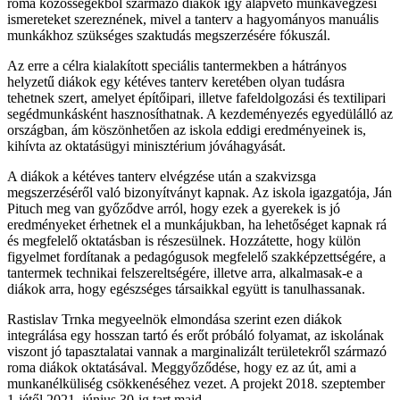
roma közösségekből származó diákok így alapvető munkavégzési
ismereteket szereznének, mivel a tanterv a hagyományos manuális
munkákhoz szükséges szaktudás megszerzésére fókuszál.
Az erre a célra kialakított speciális tantermekben a hátrányos
helyzetű diákok egy kétéves tanterv keretében olyan tudásra
tehetnek szert, amelyet építőipari, illetve fafeldolgozási és textilipari
segédmunkásként hasznosíthatnak. A kezdeményezés egyedülálló az
országban, ám köszönhetően az iskola eddigi eredményeinek is,
kihívta az oktatásügyi minisztérium jóváhagyását.
A diákok a kétéves tanterv elvégzése után a szakvizsga
megszerzéséről való bizonyítványt kapnak. Az iskola igazgatója, Ján
Pituch meg van győződve arról, hogy ezek a gyerekek is jó
eredményeket érhetnek el a munkájukban, ha lehetőséget kapnak rá
és megfelelő oktatásban is részesülnek. Hozzátette, hogy külön
figyelmet fordítanak a pedagógusok megfelelő szakképzettségére, a
tantermek technikai felszereltségére, illetve arra, alkalmasak-e a
diákok arra, hogy egészséges társaikkal együtt is tanulhassanak.
Rastislav Trnka megyeelnök elmondása szerint ezen diákok
integrálása egy hosszan tartó és erőt próbáló folyamat, az iskolának
viszont jó tapasztalatai vannak a marginalizált területekről származó
roma diákok oktatásával. Meggyőződése, hogy ez az út, ami a
munkanélküliség csökkenéséhez vezet. A projekt 2018. szeptember
1-jétől 2021. június 30-ig tart majd.