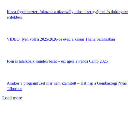
Kassa figyelmeztet: fokozott a tűzveszély, tilos tüzet gyújtani és dohányozn
erdőkben
VIDEÓ: lyen volt a 2025/2026-os évad a kassai Thália Színházban
Idén is találkozik minden barát – ezt ígéri a Panda Camp 2026
Amikor a programfüzet már nem számított – Hat nap a Gombaszögi Nyári
Táborban
Load more