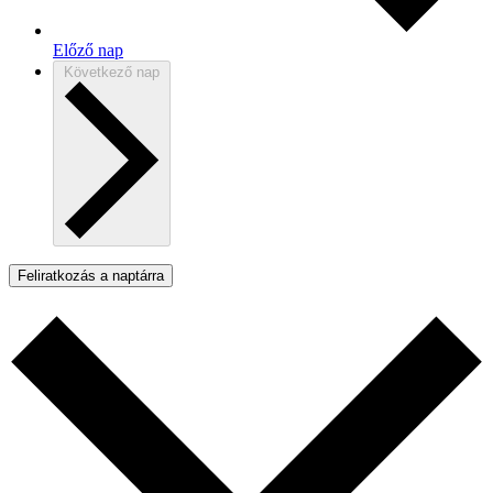
Előző nap
Következő nap
Feliratkozás a naptárra