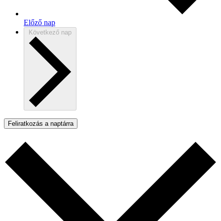
Előző nap
Következő nap
Feliratkozás a naptárra