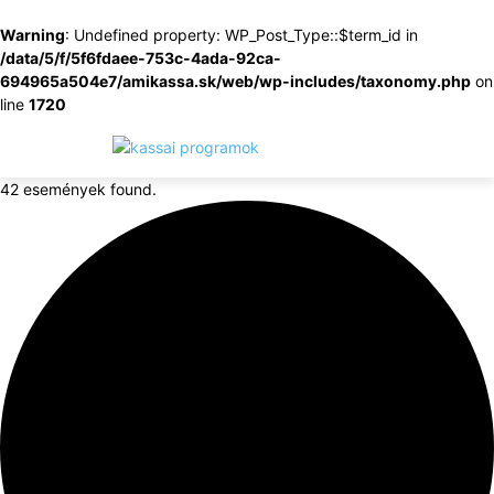
Warning
: Undefined property: WP_Post_Type::$term_id in
/data/5/f/5f6fdaee-753c-4ada-92ca-
694965a504e7/amikassa.sk/web/wp-includes/taxonomy.php
on
line
1720
42 események found.