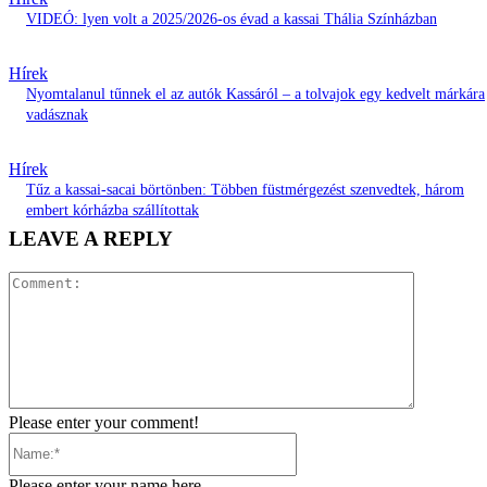
VIDEÓ: lyen volt a 2025/2026-os évad a kassai Thália Színházban
Hírek
Nyomtalanul tűnnek el az autók Kassáról – a tolvajok egy kedvelt márkára
vadásznak
Hírek
Tűz a kassai-sacai börtönben: Többen füstmérgezést szenvedtek, három
embert kórházba szállítottak
LEAVE A REPLY
Comment:
Please enter your comment!
Name:*
Please enter your name here