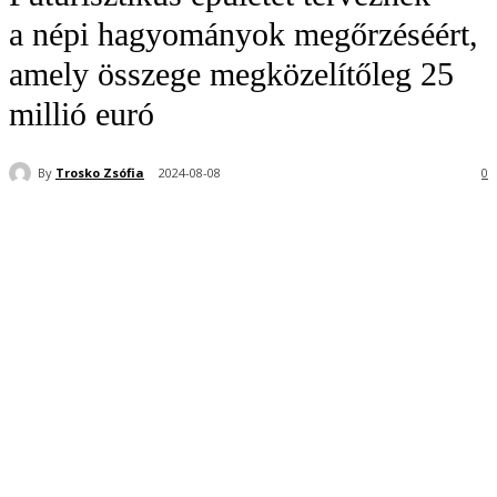
a népi hagyományok megőrzéséért,
amely összege megközelítőleg 25
millió euró
By
Trosko Zsófia
2024-08-08
0