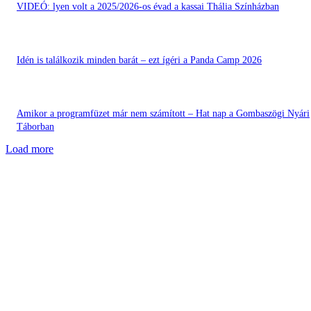
VIDEÓ: lyen volt a 2025/2026-os évad a kassai Thália Színházban
Idén is találkozik minden barát – ezt ígéri a Panda Camp 2026
Amikor a programfüzet már nem számított – Hat nap a Gombaszögi Nyári
Táborban
Load more