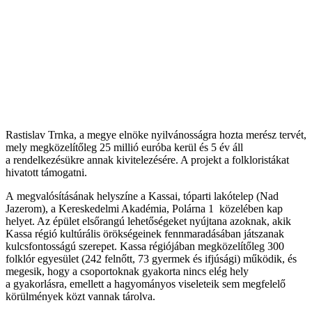
Rastislav Trnka, a megye elnöke nyilvánosságra hozta merész tervét,
mely megközelítőleg 25 millió euróba kerül és 5 év áll
a rendelkezésükre annak kivitelezésére. A projekt a folkloristákat
hivatott támogatni.
A megvalósításának helyszíne a Kassai, tóparti lakótelep (Nad
Jazerom), a Kereskedelmi Akadémia, Polárna 1 közelében kap
helyet. Az épület elsőrangú lehetőségeket nyújtana azoknak, akik
Kassa régió kultúrális örökségeinek fennmaradásában játszanak
kulcsfontosságú szerepet. Kassa régiójában megközelítőleg 300
folklór egyesület (242 felnőtt, 73 gyermek és ifjúsági) működik, és
megesik, hogy a csoportoknak gyakorta nincs elég hely
a gyakorlásra, emellett a hagyományos viseleteik sem megfelelő
körülmények közt vannak tárolva.