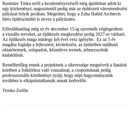
Rastislav Trnka erről a kezdeményezésről még áprilisban adott ki
egy közleményt, augusztustól pedig már az építészeti városrendezési
pályázat folyik javában. Megeshet, hogy a Zaha Hahid Archtects
híres építészstúdió is nevez a pályázatra.
Előreláthatólag még ez év december 15-ig szeretnék véglegesíteni
a vizuális terveket, az építkezés megkezdése pedig 2027-re várható.
Az építkezés maga mintegy két évet vesz igénybe. Ez az 5 év
magába foglalja a fejlesztést, kivitelezést, az épületben található
oktatótermek, színpadok, kézműves termek, jelmezszobák
kialakítását.
Remélhetőleg ennek a projektnek a sikeressége megnöveli a fiatalok
körében a folklórhoz való vonzalmat, a csoportoknak pedig
professzionális körülményt nyújt, hogy népi hagyományaink
továbbra is elkápráztathassák annak kedvelőit.
Trosko Zsófia