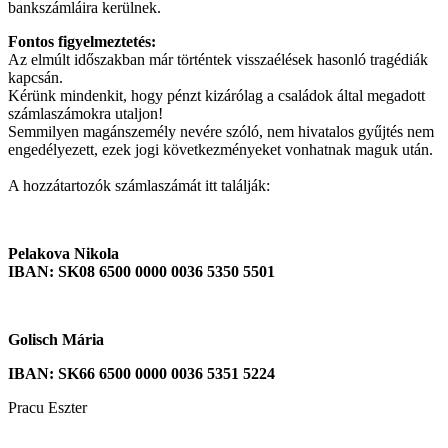
bankszámláira kerülnek.
Fontos figyelmeztetés:
Az elmúlt időszakban már történtek visszaélések hasonló tragédiák
kapcsán.
Kérünk mindenkit, hogy pénzt kizárólag a családok által megadott
számlaszámokra utaljon!
Semmilyen magánszemély nevére szóló, nem hivatalos gyűjtés nem
engedélyezett, ezek jogi következményeket vonhatnak maguk után.
A hozzátartozók számlaszámát itt találják:
Pelakova Nikola
IBAN: SK08 6500 0000 0036 5350 5501
Golisch Mária
IBAN: SK66 6500 0000 0036 5351 5224
Pracu Eszter