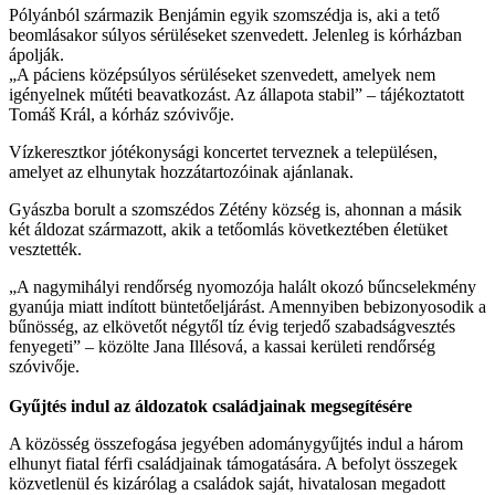
Pólyánból származik Benjámin egyik szomszédja is, aki a tető
beomlásakor súlyos sérüléseket szenvedett. Jelenleg is kórházban
ápolják.
„A páciens középsúlyos sérüléseket szenvedett, amelyek nem
igényelnek műtéti beavatkozást. Az állapota stabil” – tájékoztatott
Tomáš Král, a kórház szóvivője.
Vízkeresztkor jótékonysági koncertet terveznek a településen,
amelyet az elhunytak hozzátartozóinak ajánlanak.
Gyászba borult a szomszédos Zétény község is, ahonnan a másik
két áldozat származott, akik a tetőomlás következtében életüket
vesztették.
„A nagymihályi rendőrség nyomozója halált okozó bűncselekmény
gyanúja miatt indított büntetőeljárást. Amennyiben bebizonyosodik a
bűnösség, az elkövetőt négytől tíz évig terjedő szabadságvesztés
fenyegeti” – közölte Jana Illésová, a kassai kerületi rendőrség
szóvivője.
Gyűjtés indul az áldozatok családjainak megsegítésére
A közösség összefogása jegyében adománygyűjtés indul a három
elhunyt fiatal férfi családjainak támogatására. A befolyt összegek
közvetlenül és kizárólag a családok saját, hivatalosan megadott