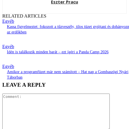
Eszter Pracu
RELATED ARTICLES
Egyéb
Kassa figyelmeztet: fokozott a tűzveszély, tilos tüzet gyújtani és dohányozn
az erdőkben
Egyéb
Idén is találkozik minden barát – ezt ígéri a Panda Camp 2026
Egyéb
Amikor a programfüzet már nem számított – Hat nap a Gombaszögi Nyári
Táborban
LEAVE A REPLY
Comment: