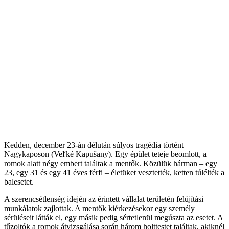
Kedden, december 23-án délután súlyos tragédia történt
Nagykaposon (Veľké Kapušany). Egy épület teteje beomlott, a
romok alatt négy embert találtak a mentők. Közülük hárman – egy
23, egy 31 és egy 41 éves férfi – életüket vesztették, ketten túlélték a
balesetet.
A szerencsétlenség idején az érintett vállalat területén felújítási
munkálatok zajlottak. A mentők kiérkezésekor egy személy
sérüléseit látták el, egy másik pedig sértetlenül megúszta az esetet. A
tűzoltók a romok átvizsgálása során három holttestet találtak, akiknél