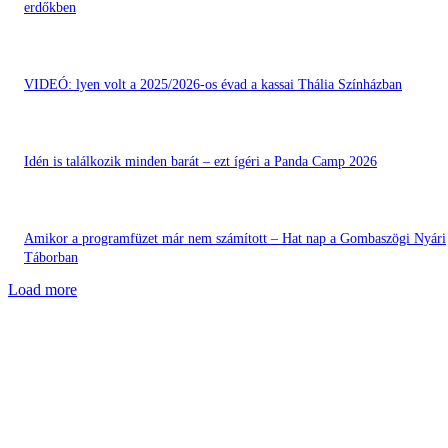
erdőkben
VIDEÓ: lyen volt a 2025/2026-os évad a kassai Thália Színházban
Idén is találkozik minden barát – ezt ígéri a Panda Camp 2026
Amikor a programfüzet már nem számított – Hat nap a Gombaszögi Nyári
Táborban
Load more