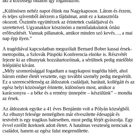
aki a közösségi oldalon így fogalmazott:
„Különösen nehéz napot élünk ma Nagykaposon. Látom és érzem,
és teljes szívemből átérzem a fájdalmat, amit ez a katasztrófa
okozott. Őszintén együttérzek az érintettek családjaival és
szeretteivel. Ugyanakkor köszönöm a mentőalakulatok óriási
erőfeszítését. Vannak pillanatok, amikor minden szó kevés…, a mai
nap épp ilyen.”
A tragédiával kapcsolatban megszólalt Bernard Bober kassai érsek-
metropolita, a Szlovák Püspöki Konferencia elnöke is. Részvétét
fejezte ki az elhunytak hozzátartozóinak, a sérültnek pedig mielőbbi
felépülést kívánt.
„Mély szomorúsággal fogadtam a nagykaposi tragédia hírét, ahol
három ember életét vesztette, egy további személy pedig megsérült.
Ez a szerencsétlenség az áldozatok családjait, barátait, kollégáit és az
egész helyi közösséget érintette, különösen most, amikor a
karácsonyra – a béke és a remény ünnepére – készülünk” – mondta
az érsek.
Az áldozatok egyike a 41 éves Benjámin volt a Pólyán községből.
Az elhunyt felesége nemrégiben már elveszítette édesapját és
testvérét is egy tragikus balesetben, most pedig férjét gyászolja. Egy
évvel ezelőtt ikreknek adott életet. A hatalmas veszteség nemcsak a
családot, hanem az egész falut megrendítette.