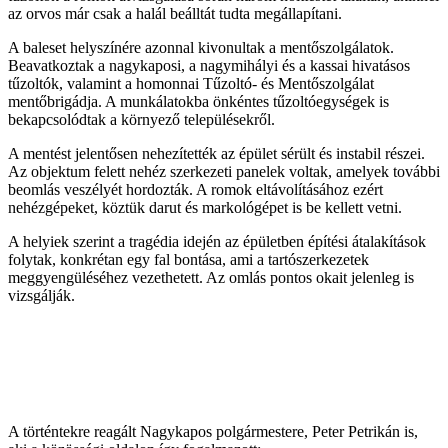
az orvos már csak a halál beálltát tudta megállapítani.
A baleset helyszínére azonnal kivonultak a mentőszolgálatok.
Beavatkoztak a nagykaposi, a nagymihályi és a kassai hivatásos
tűzoltók, valamint a homonnai Tűzoltó- és Mentőszolgálat
mentőbrigádja. A munkálatokba önkéntes tűzoltóegységek is
bekapcsolódtak a környező településekről.
A mentést jelentősen nehezítették az épület sérült és instabil részei.
Az objektum felett nehéz szerkezeti panelek voltak, amelyek további
beomlás veszélyét hordozták. A romok eltávolításához ezért
nehézgépeket, köztük darut és markológépet is be kellett vetni.
A helyiek szerint a tragédia idején az épületben építési átalakítások
folytak, konkrétan egy fal bontása, ami a tartószerkezetek
meggyengüléséhez vezethetett. Az omlás pontos okait jelenleg is
vizsgálják.
A történtekre reagált Nagykapos polgármestere, Peter Petrikán is,