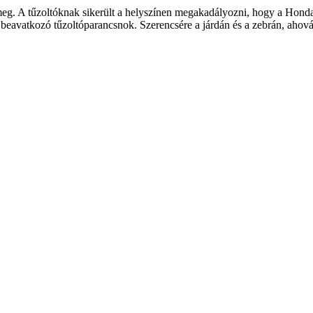
meg. A tűzoltóknak sikerült a helyszínen megakadályozni, hogy a Honda
beavatkozó tűzoltóparancsnok. Szerencsére a járdán és a zebrán, ahová