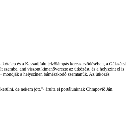
Lakótelep és a Kassaújfalu jelzőlámpás kereszteződésében, a Gálszécsi
t szembe, ami viszont kimanőverezte az ütközést, és a helyszínt el is
nda – mondják a helyszínen bámészkodó szemtanúk. Az ütközés
ikerülni, de nekem jött.”- árulta el portálunknak Chrapovič Ján,