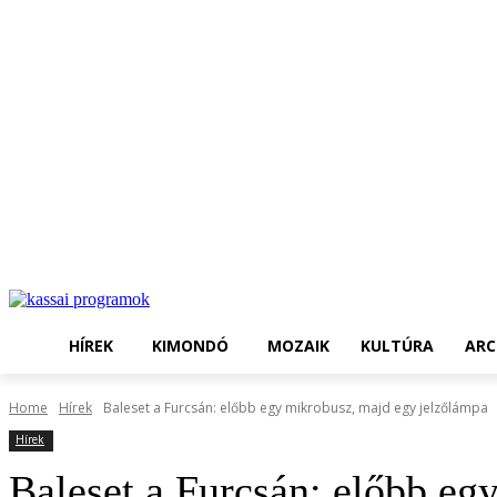
HÍREK
KIMONDÓ
MOZAIK
KULTÚRA
ARC
Home
Hírek
Baleset a Furcsán: előbb egy mikrobusz, majd egy jelzőlámpa
Hírek
Baleset a Furcsán: előbb eg