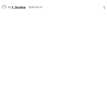
By
F. Orsolya
2020-04-14
0