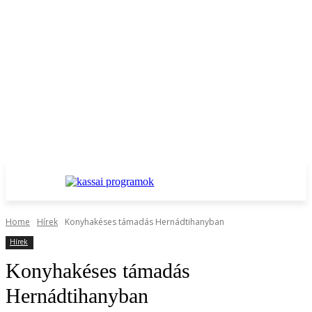
Home
Hírek
Konyhakéses támadás Hernádtihanyban
Hírek
Konyhakéses támadás
Hernádtihanyban