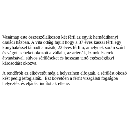
Vasárnap este összeszólalkozott két férfi az egyik hernádtihanyi
családi házban. A vita odáig fajult hogy a 37 éves kassai férfi egy
konyhakéssel támadt a másik, 22 éves férfira, amelynek során szúrt
és vágott sebeket okozott a vállain, az artériák, izmok és erek
átvágásával, súlyos sérüléseket és hosszan tartó egészségügyi
károsodást okozva.
A rendőrök az elkövetőt még a helyszínen elfogták, a sérülést okozó
kést pedig lefoglalták. Ezt követően a férfit vizsgálati fogságba
helyezték és eljárást indítottak ellene.