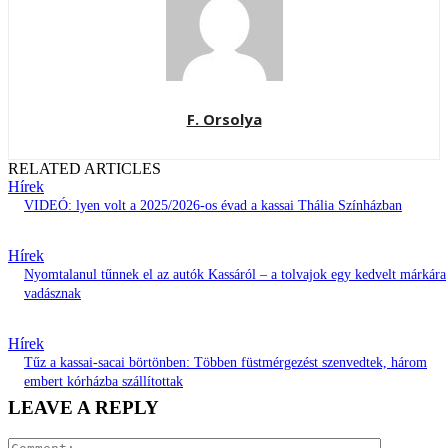
F. Orsolya
RELATED ARTICLES
Hírek
VIDEÓ: lyen volt a 2025/2026-os évad a kassai Thália Színházban
Hírek
Nyomtalanul tűnnek el az autók Kassáról – a tolvajok egy kedvelt márkára
vadásznak
Hírek
Tűz a kassai-sacai börtönben: Többen füstmérgezést szenvedtek, három
embert kórházba szállítottak
LEAVE A REPLY
Comment: