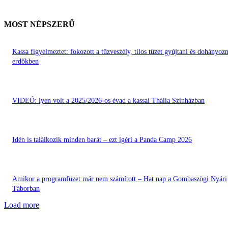
MOST NÉPSZERŰ
Kassa figyelmeztet: fokozott a tűzveszély, tilos tüzet gyújtani és dohányozn
erdőkben
VIDEÓ: lyen volt a 2025/2026-os évad a kassai Thália Színházban
Idén is találkozik minden barát – ezt ígéri a Panda Camp 2026
Amikor a programfüzet már nem számított – Hat nap a Gombaszögi Nyári
Táborban
Load more