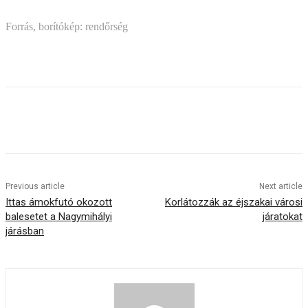
Forrás, borítókép: rendőrség
Previous article
Next article
Ittas ámokfutó okozott
Korlátozzák az éjszakai városi
balesetet a Nagymihályi
járatokat
járásban