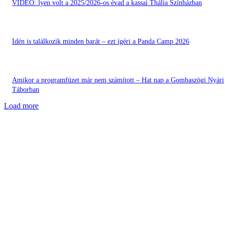
VIDEÓ: lyen volt a 2025/2026-os évad a kassai Thália Színházban
Idén is találkozik minden barát – ezt ígéri a Panda Camp 2026
Amikor a programfüzet már nem számított – Hat nap a Gombaszögi Nyári
Táborban
Load more