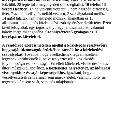
Közülük 28 lépte túl a megengedett sebességhatárt,
10 telefonált
vezetés közben
, 14 helytelenül vezetett, 3 nem használt biztonsági
övet, 7 az előírt világítás nélkül vezetett, 2 szabálytalanul mellőzött,
14 autót találtak nem megfelelő műszaki állapotban és 11
alkalommal pedig más közlekedési szabálysértésre derült fény. Ezen
kívül lefoglaltak egy jogosítványt, egy rendszámtáblát, valamint
három forgalmi engedélyt.
Szabálysértést 5 gyalogos és 11
kerékpáros követett el.
A rendőrség ezért ismételten apellál a közlekedés résztvevőire,
hogy saját biztonságuk érdekében tartsák be a közlekedési
szabályokat.
Továbbá, hogy viselkedjenek fegyelmezetten,
legyenek körültekintőek, ne veszélyeztessék a közlekedés
folytonosságát és biztonságát. Emellett kötelesek viselkedésüket az
úttest műszaki állapotához, a
közlekedés helyzetéhez, az időjárási
viszonyokhoz és saját képességeikhez igazítani
, hogy ne
veszélyeztessék sem a saját, sem mások életét, valamint, hogy ne
tegyenek kárt sem saját, sem más tulajdonában.