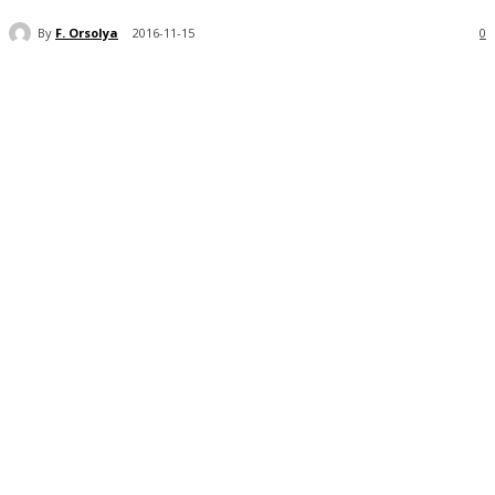
By
F. Orsolya
2016-11-15
0