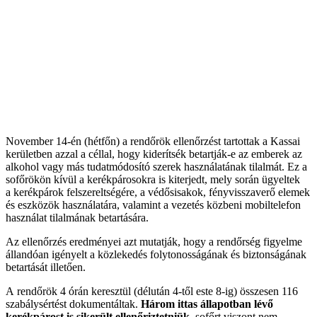
November 14-én (hétfőn) a rendőrök ellenőrzést tartottak a Kassai
kerületben azzal a céllal, hogy kiderítsék betartják-e az emberek az
alkohol vagy más tudatmódosító szerek használatának tilalmát. Ez a
sofőrökön kívül a kerékpárosokra is kiterjedt, mely során ügyeltek
a kerékpárok felszereltségére, a védősisakok, fényvisszaverő elemek
és eszközök használatára, valamint a vezetés közbeni mobiltelefon
használat tilalmának betartására.
Az ellenőrzés eredményei azt mutatják, hogy a rendőrség figyelme
állandóan igényelt a közlekedés folytonosságának és biztonságának
betartását illetően.
A rendőrök 4 órán keresztül (délután 4-től este 8-ig) összesen 116
szabálysértést dokumentáltak.
Három ittas állapotban lévő
kerékpárost is sikerült ellenőriztetniük,
sofőrt viszont nem.