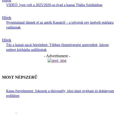
Hírek
VIDEÓ: lyen volt a 2025/2026-os évad a kassai Thália Színházban
Hírek
Nyomtalanul tűnnek el az autók Kassáról – a tolvajok egy kedvelt márkára
vadásznak
Hírek
Tűz a kassai-sacai börtönben: Többen füstmérgezést szenvedtek, három
embert kórházba szállítottak
- Advertisment -
MOST NÉPSZERŰ
Kassa figyelmeztet: fokozott a tűzveszély, tilos tüzet gyújtani és dohányozn
erdőkben