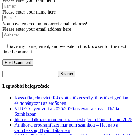
Please enter your comment!
Please enter your name here
You have entered an incorrect email address!
Please enter your email address here
Save my name, email, and website in this browser for the next
time I comment.
Legutóbbi bejegyzések
Kassa figyelmeztet: fokozott a tűzveszély, tilos tüzet gyújtani
és dohányozni az erdőkben
VIDEÓ: lyen volt a 2025/2026-os évad a kassai Thália
Színházban
Idén is találkozik minden barát – ezt ígéri a Panda Camp 2026
Amikor a programfüzet már nem számított – Hat nap a
Gombaszögi Nyári Táborban