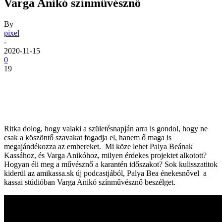
Varga Anikó színművésznő
By
pixel
-
2020-11-15
0
19
Ritka dolog, hogy valaki a születésnapján arra is gondol, hogy ne
csak a köszöntő szavakat fogadja el, hanem ő maga is
megajándékozza az embereket. Mi köze lehet Palya Beának
Kassához, és Varga Anikóhoz, milyen érdekes projektet alkotott?
Hogyan éli meg a művésznő a karantén időszakot? Sok kulisszatitok
kiderül az amikassa.sk új podcastjából, Palya Bea énekesnővel a
kassai stúdióban Varga Anikó színművésznő beszélget.