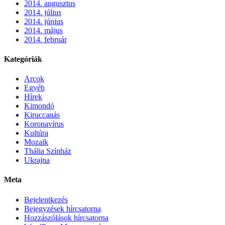
2014. augusztus
2014. július
2014. június
2014. május
2014. február
Kategóriák
Arcok
Egyéb
Hírek
Kimondó
Kiruccanás
Koronavírus
Kultúra
Mozaik
Thália Színház
Ukrajna
Meta
Bejelentkezés
Bejegyzések hírcsatorna
Hozzászólások hírcsatorna