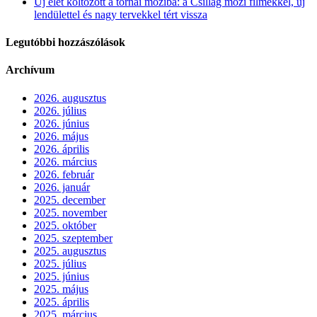
Új élet költözött a tornai moziba: a Csillag mozi filmekkel, új
lendülettel és nagy tervekkel tért vissza
Legutóbbi hozzászólások
Archívum
2026. augusztus
2026. július
2026. június
2026. május
2026. április
2026. március
2026. február
2026. január
2025. december
2025. november
2025. október
2025. szeptember
2025. augusztus
2025. július
2025. június
2025. május
2025. április
2025. március