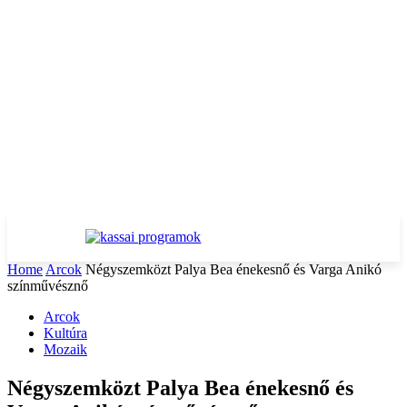
Home
Arcok
Négyszemközt Palya Bea énekesnő és Varga Anikó
színművésznő
Arcok
Kultúra
Mozaik
Négyszemközt Palya Bea énekesnő és