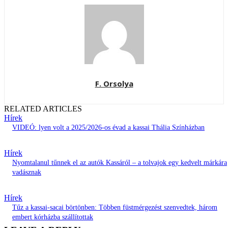
F. Orsolya
RELATED ARTICLES
Hírek
VIDEÓ: lyen volt a 2025/2026-os évad a kassai Thália Színházban
Hírek
Nyomtalanul tűnnek el az autók Kassáról – a tolvajok egy kedvelt márkára
vadásznak
Hírek
Tűz a kassai-sacai börtönben: Többen füstmérgezést szenvedtek, három
embert kórházba szállítottak