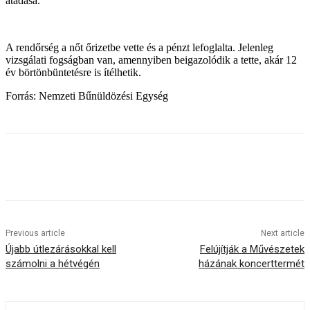
átadása.
A rendőrség a nőt őrizetbe vette és a pénzt lefoglalta. Jelenleg
vizsgálati fogságban van, amennyiben beigazolódik a tette, akár 12
év börtönbüntetésre is ítélhetik.
Forrás: Nemzeti Bűnüldözési Egység
Previous article
Next article
Újabb útlezárásokkal kell
Felújítják a Művészetek
számolni a hétvégén
házának koncerttermét