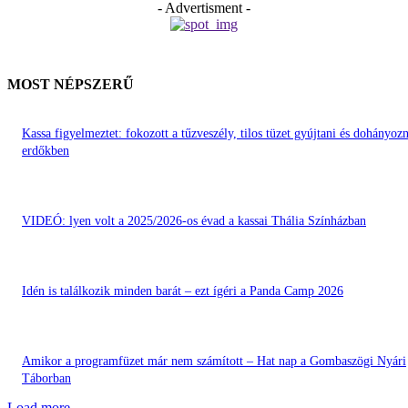
- Advertisment -
MOST NÉPSZERŰ
Kassa figyelmeztet: fokozott a tűzveszély, tilos tüzet gyújtani és dohányozn
erdőkben
VIDEÓ: lyen volt a 2025/2026-os évad a kassai Thália Színházban
Idén is találkozik minden barát – ezt ígéri a Panda Camp 2026
Amikor a programfüzet már nem számított – Hat nap a Gombaszögi Nyári
Táborban
Load more