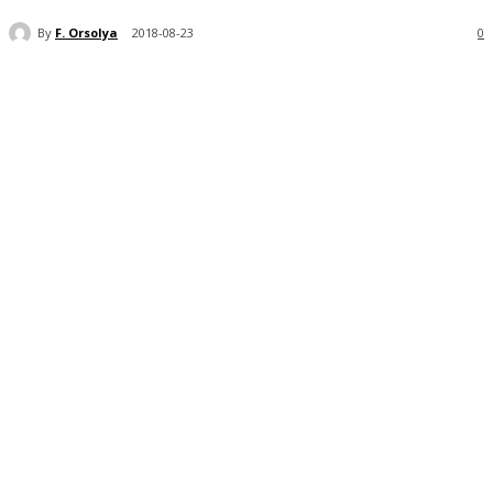
By
F. Orsolya
2018-08-23
0