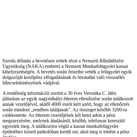
Szerda délután a bevetésen vettek részt a Nemzeti Bűnüldözési
Ügynökség (NAKA) emberei a Nemzeti Munkafelügyelet kassai
kihelyezettségén. A bevetés során őrizetbe vették a felügyelet egyik
dolgozóját kenőpénz elfogadásának és hivatallal való visszaélés
bűncselekményének vádjával.
A rendőrség információi szerint a 30 éves Veronika C. idén
júliusban az egyik nagymihályi étterem ellenőrzése során találkozott
annak vezetőjével, akitől 4000 eurót kért azért, hogy az ellenőrzés
során mindent „rendben találjanak”. Az összeget később 3200-ra
csökkentette. Az étterem vezetőjének két hetet adott a pénz
megszerzésére, melynek átadásáról, később, telefonon keresztül
egyeztek meg. A találkozóra végül a kassai munkafelügyelet
épületéhez közeli parkolóban került sor, ahol meg is történt a pénz