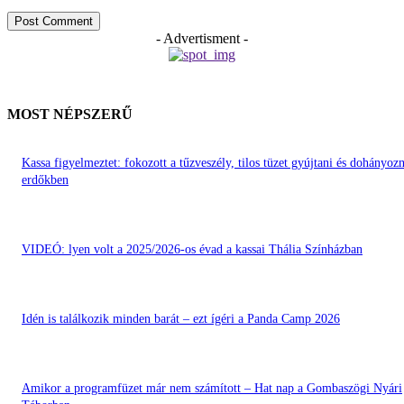
- Advertisment -
MOST NÉPSZERŰ
Kassa figyelmeztet: fokozott a tűzveszély, tilos tüzet gyújtani és dohányozn
erdőkben
VIDEÓ: lyen volt a 2025/2026-os évad a kassai Thália Színházban
Idén is találkozik minden barát – ezt ígéri a Panda Camp 2026
Amikor a programfüzet már nem számított – Hat nap a Gombaszögi Nyári