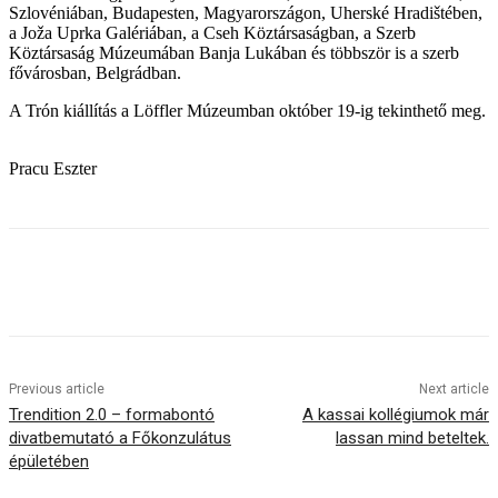
Szlovéniában, Budapesten, Magyarországon, Uherské Hradištében,
a Joža Uprka Galériában, a Cseh Köztársaságban, a Szerb
Köztársaság Múzeumában Banja Lukában és többször is a szerb
fővárosban, Belgrádban.
A Trón kiállítás a Löffler Múzeumban október 19-ig tekinthető meg.
Pracu Eszter
Previous article
Next article
Trendition 2.0 – formabontó
A kassai kollégiumok már
divatbemutató a Főkonzulátus
lassan mind beteltek.
épületében