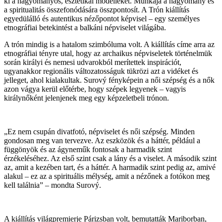
ki a hagyományos, esztétikai modelleket. Munkája a hagyomány és
a spiritualitás összefonódására összpontosít. A Trón kiállítás
egyedülálló és autentikus nézőpontot képvisel – egy személyes
etnográfiai betekintést a balkáni népviselet világába.
A trón mindig is a hatalom szimbóluma volt. A kiállítás címe arra az
etnográfiai tényre utal, hogy az archaikus népviseletek történelmük
során királyi és nemesi udvarokból merítettek inspirációt,
ugyanakkor regionális változatosságuk tükrözi azt a vidéket és
jelleget, ahol kialakultak. Surový fényképein a női szépség és a nők
azon vágya kerül előtérbe, hogy szépek legyenek – vagyis
királynőként jelenjenek meg egy képzeletbeli trónon.
„Ez nem csupán divatfotó, népviselet és női szépség. Minden
gondosan meg van tervezve. Az eszközök és a háttér, például a
függönyök és az ágyneműk fontosak a harmadik szint
érzékeléséhez. Az első szint csak a lány és a viselet. A második szint
az, amit a kezében tart, és a háttér. A harmadik szint pedig az, amivé
alakul – ez az a spirituális mélység, amit a nézőnek a fotókon meg
kell találnia” – mondta Surový.
A kiállítás világpremierje Párizsban volt, bemutatták Mariborban,