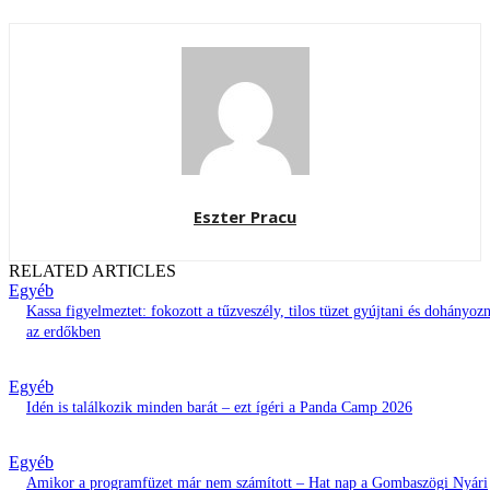
Eszter Pracu
RELATED ARTICLES
Egyéb
Kassa figyelmeztet: fokozott a tűzveszély, tilos tüzet gyújtani és dohányozn
az erdőkben
Egyéb
Idén is találkozik minden barát – ezt ígéri a Panda Camp 2026
Egyéb
Amikor a programfüzet már nem számított – Hat nap a Gombaszögi Nyári