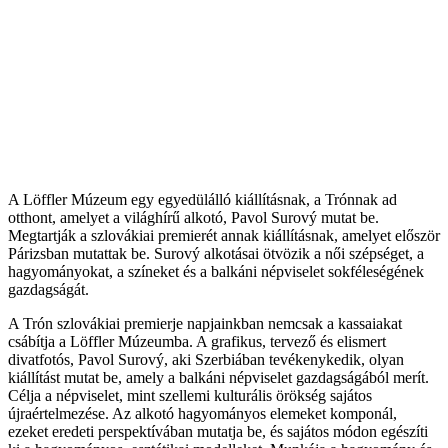
A Löffler Múzeum egy egyedülálló kiállításnak, a Trónnak ad
otthont, amelyet a világhírű alkotó, Pavol Surový mutat be.
Megtartják a szlovákiai premierét annak kiállításnak, amelyet először
Párizsban mutattak be. Surový alkotásai ötvözik a női szépséget, a
hagyományokat, a színeket és a balkáni népviselet sokféleségének
gazdagságát.
A Trón szlovákiai premierje napjainkban nemcsak a kassaiakat
csábítja a Löffler Múzeumba. A grafikus, tervező és elismert
divatfotós, Pavol Surový, aki Szerbiában tevékenykedik, olyan
kiállítást mutat be, amely a balkáni népviselet gazdagságából merít.
Célja a népviselet, mint szellemi kulturális örökség sajátos
újraértelmezése. Az alkotó hagyományos elemeket komponál,
ezeket eredeti perspektívában mutatja be, és sajátos módon egészíti